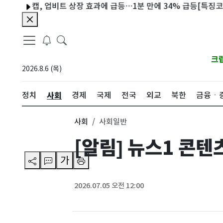
캡, 업비트 상장 효과에 급등…1분 만에 34% 급등[특징코인]
크
2026.8.6 (목)
사회
정치
경제
국제
전국
외교
북한
금융ㆍ
사회
사회일반
[알림] 뉴스1 콘텐
가
2026.07.05 오전 12:00