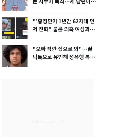
눈 시누이 목격…제 남편이
입 다물라 하네요"
"'황정민이 1년간 62차례 먼
저 전화" 불륜 의혹 여성과의
통화내역 공개
"오빠 잠깐 집으로 와"…딸
틱톡으로 유인해 성폭행 복수
한 아빠