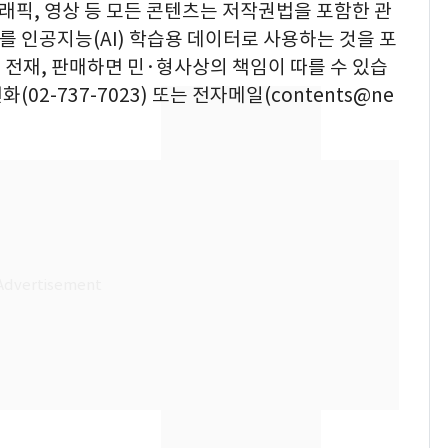
그래픽, 영상 등 모든 콘텐츠는 저작권법을 포함한 관
를 인공지능(AI) 학습용 데이터로 사용하는 것을 포
, 전재, 판매하면 민·형사상의 책임이 따를 수 있습
02-737-7023) 또는 전자메일(contents@ne
용산 거주 일본인 인플
6
루언서, SNS 라이브방
송 도중 사망
태풍도 "거긴 너무 뜨거
7
워"…한반도 비켜가는
'돌핀'과 '찬홈'