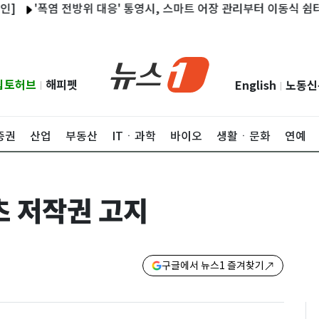
'폭염 전방위 대응' 통영시, 스마트 어장 관리부터 이동식 쉼터까지
립토허브
해피펫
English
노동신
|
|
증권
산업
부동산
ITㆍ과학
바이오
생활ㆍ문화
연예
츠 저작권 고지
구글에서 뉴스1 즐겨찾기