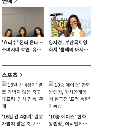
연예
'효리수' 진짜 온다…
양자경, 부산국제영
소녀시대 효연·유리·
화제 '올해의 아시아
수영 유닛 출격 [N이
영화인상' 수상…15
슈]
년만에 부산 온다
스포츠
'16일 간 4경기' 결코
'10승 에이스' 한화
가볍지 않은 축구대
왕옌청, 아시안게임
표팀 '임시 감독' 무게
서 한국전 '표적 등판'