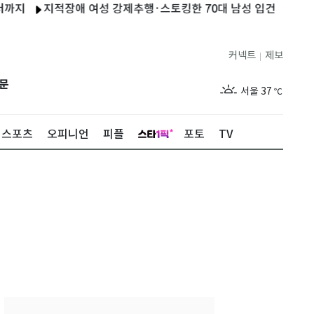
지적장애 여성 강제추행·스토킹한 70대 남성 입건
전주시, 
커넥트
제보
|
제주
31
℃
문
서울
37
℃
부산
33
℃
스포츠
오피니언
피플
포토
TV
대구
37
℃
인천
36
℃
광주
36
℃
대전
35
℃
울산
32
℃
강릉
30
℃
제주
31
℃