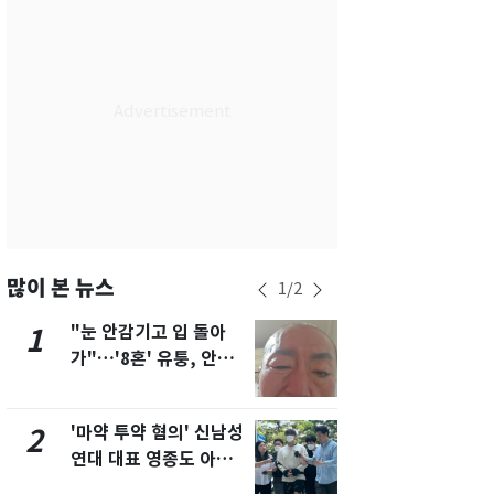
서울
37
℃
부산
33
℃
대구
37
℃
인천
36
℃
광주
36
℃
대전
35
℃
울산
32
℃
많이 본 뉴스
1
/
2
강릉
30
℃
"눈 안감기고 입 돌아
용산 거주 
1
6
가"…'8혼' 유퉁, 안면
루언서, SN
제주
31
℃
마비 근황 유튜브서 공
송 도중 사망
개
'마약 투약 혐의' 신남성
태풍도 "거
2
7
연대 대표 영종도 아파
워"…한반도
트서 숨진 채 발견
'돌핀'과 '찬