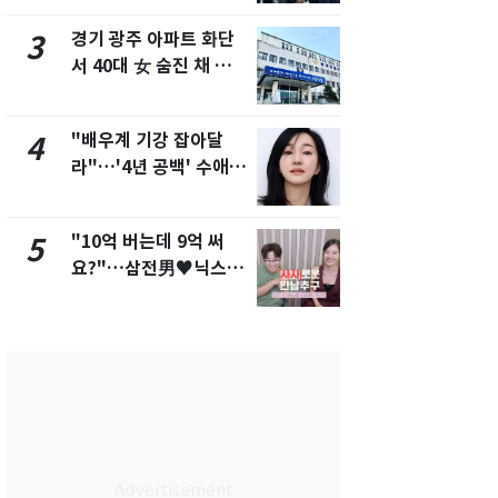
경기 광주 아파트 화단
삼성전자·S
3
8
서 40대 女 숨진 채 발
"주주 환원 
견…시신 옆엔 '이불'
확대할 것" 
"배우계 기강 잡아달
"하늘로 떠
4
9
라"…'4년 공백' 수애,
속"…이현주
SNS 오픈·프로필 공개
번째 모발 
화제
"10억 버는데 9억 써
펄펄 끓는 서
5
10
요?"…삼전男♥닉스女
돌파하나…한
3:3 단체소개팅 예능 화
폭염[오늘날
제