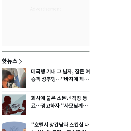
핫뉴스
태국행 기내 그 남자, 잠든 여
승객 성추행…"바지에 체액
까지 묻었다"
회사에 불륜 소문낸 직장 동
료…경고하자 "사모님께도
말씀드리겠다"
"호텔서 상간남과 스킨십 나