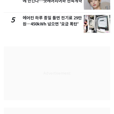
에 안긴다…앳에어리어와 전속계약
에어컨 하루 종일 틀면 전기료 29만
5
원…450kWh 넘으면 '요금 폭탄'