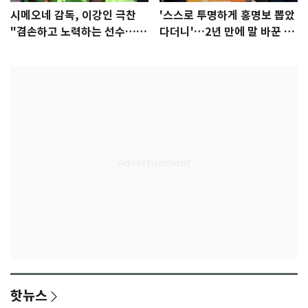
시메오네 감독, 이강인 극찬
'스스로 투명하게 홍명보 뽑았
"겸손하고 노력하는 선수…좋
다더니'…2년 만에 말 바꾼 이
은 첫인상"
임생
핫뉴스