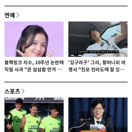
연예
블랙핑크 지수, 10주년 논란에
'김구라子' 그리, 할머니외 여
직접 사과 "큰 섭섭함 안겨 미
행서 "친모 전라도에 잘 있
안"
어"…유튜브서 언급
스포츠