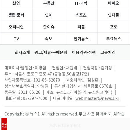
산업
부동산
IT·과학
바이오
생활·문화
연예
스포츠
연재물
오피니언
핫이슈
피플
포토
TV
속보
인기뉴스
주요뉴스
회사소개
광고/제휴·구매문의
이용약관·정책
고충처리
대표이사/발행인 : 이영섭
|
편집인 : 채원배
|
편집국장 : 김기성
|
주소 : 서울시 종로구 종로 47 (공평동,SC빌딩17층)
|
사업자등록번호 : 101-86-62870
|
고충처리인 : 김성환
|
청소년보호책임자 : 안병길
|
통신판매업신고 : 서울종로 0676호
|
등록일 : 2011. 05. 26
|
제호 : 뉴스1코리아(읽기: 뉴스원코리아)
|
대표 전화 : 02-397-7000
|
대표 이메일 :
webmaster@news1.kr
Copyright ⓒ 뉴스1. All rights reserved. 무단 사용 및 재배포, AI학습
활용 금지.
광고
삭제