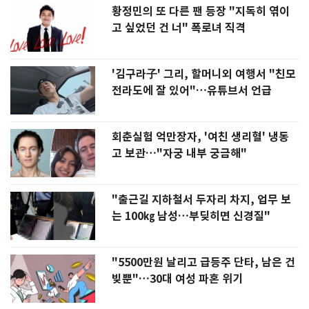
황정민의 또 다른 팬 등장 "지독히 엮이
고 싶었던 건 너" 폭로녀 직격
'김구라子' 그리, 할머니외 여행서 "친모
전라도에 잘 있어"…유튜브서 언급
회춘실험 억만장자, '여친 생리혈' 냉동
고 보관…"자궁 내부 궁금해"
"출근길 지하철서 두자리 차지, 업무 보
는 100㎏ 남성…부딪히면 신경질"
"5500만원 날리고 급등주 단타, 남은 건
빚뿐"…30대 여성 파혼 위기