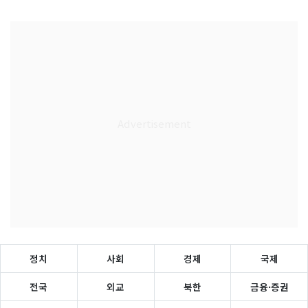
정치
사회
경제
국제
전국
외교
북한
금융·증권