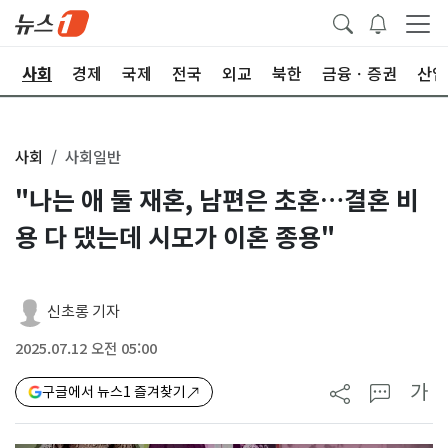
치
사회
경제
국제
전국
외교
북한
금융ㆍ증권
산업
사회
사회일반
"나는 애 둘 재혼, 남편은 초혼…결혼 비
용 다 댔는데 시모가 이혼 종용"
신초롱 기자
2025.07.12 오전 05:00
가
구글에서 뉴스1 즐겨찾기