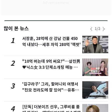
많이 본 뉴스
1
/
2
서장훈, 28억에 산 강남 건물 450
1
억 내놨다…세후 차익 280억 '잭팟'
"10억 버는데 9억 써요?"…삼전男
2
♥닉스女 3:3 단체소개팅 예능 화
제
'김구라子' 그리, 할머니외 여행서
3
"친모 전라도에 잘 있어"…유튜브
서 언급
[단독] 더보이즈 선우, 그루비룸 품
4