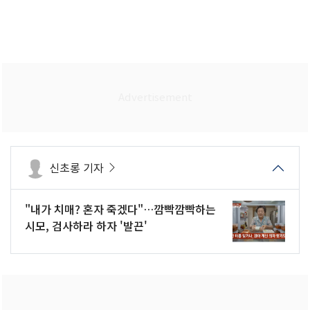
신초롱 기자
"내가 치매? 혼자 죽겠다"…깜빡깜빡하는
시모, 검사하라 하자 '발끈'