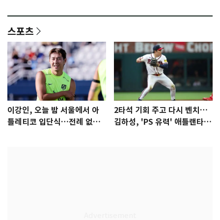
격 [N샷]
량·키치
스포츠
이강인, 오늘 밤 서울에서 아
2타석 기회 주고 다시 벤치…
틀레티코 입단식…전례 없는
김하성, 'PS 유력' 애틀랜타에
특급대우
자리 있나