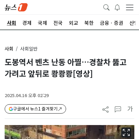
치
사회
경제
국제
전국
외교
북한
금융ㆍ증권
산업
사회
사회일반
도봉역서 벤츠 난동 아찔…경찰차 뚫고
가려고 앞뒤로 쾅쾅쾅[영상]
2025.04.16 오후 02:29
가
구글에서 뉴스1 즐겨찾기