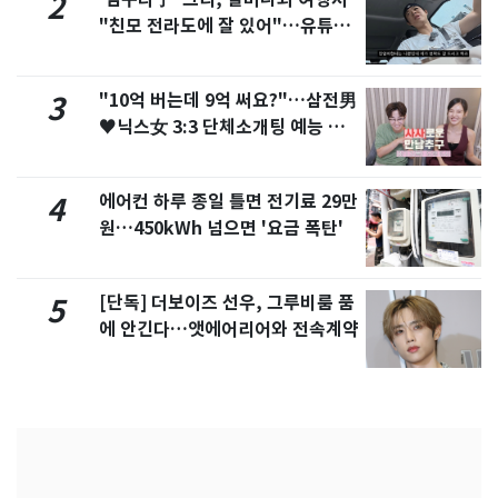
2
"친모 전라도에 잘 있어"…유튜브
서 언급
"10억 버는데 9억 써요?"…삼전男
3
♥닉스女 3:3 단체소개팅 예능 화
제
에어컨 하루 종일 틀면 전기료 29만
4
원…450kWh 넘으면 '요금 폭탄'
[단독] 더보이즈 선우, 그루비룸 품
5
에 안긴다…앳에어리어와 전속계약