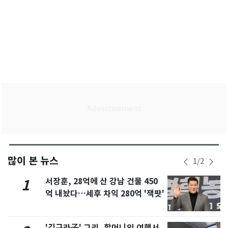
많이 본 뉴스
1
/
2
서장훈, 28억에 산 강남 건물 450
1
억 내놨다…세후 차익 280억 '잭팟'
'김구라子' 그리, 할머니외 여행서