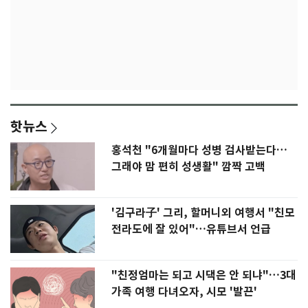
핫뉴스
홍석천 "6개월마다 성병 검사받는다…
그래야 맘 편히 성생활" 깜짝 고백
'김구라子' 그리, 할머니외 여행서 "친모
전라도에 잘 있어"…유튜브서 언급
"친정엄마는 되고 시댁은 안 되냐"…3대
가족 여행 다녀오자, 시모 '발끈'