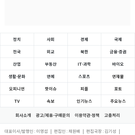
정치
사회
경제
국제
전국
외교
북한
금융·증권
산업
부동산
IT·과학
바이오
생활·문화
연예
스포츠
연재물
오피니언
핫이슈
피플
포토
TV
속보
인기뉴스
주요뉴스
회사소개
광고/제휴·구매문의
이용약관·정책
고충처리
대표이사/발행인 : 이영섭
|
편집인 : 채원배
|
편집국장 : 김기성
|