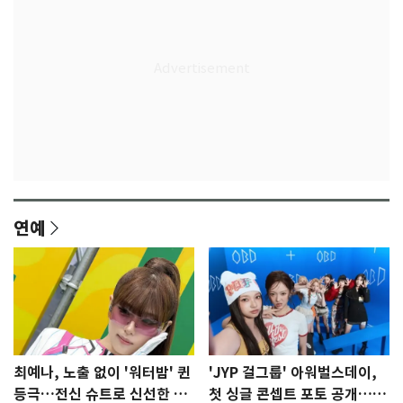
연예
최예나, 노출 없이 '워터밤' 퀸
'JYP 걸그룹' 아워벌스데이,
등극…전신 슈트로 신선한 충
첫 싱글 콘셉트 포토 공개…청