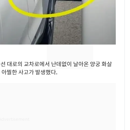
속…전국 곳곳 비 [오늘
날씨]
[단독] 경찰, '김부장'
8
제작사 회장 수사…자본
시장법 위반 의혹
[단독]중수청 가는 검찰
9
수사관 경력 합산 추
2차선 대로의 교차로에서 난데없이 날아온 양궁 화살
진…법무사·집행관 '혜
택' 유지
 아찔한 사고가 발생했다.
'심판 성접대'가 끝 아니
10
었다…축구협회장 출장
에 부인 3회 동반 '펑펑'