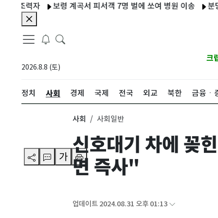
력자
보령 계곡서 피서객 7명 벌에 쏘여 병원 이송
분당 1600
크
2026.8.8 (토)
사회
정치
경제
국제
전국
외교
북한
금융ㆍ
사회
사회일반
신호대기 차에 꽂힌
가
면 즉사"
업데이트 2024.08.31 오후 01:13