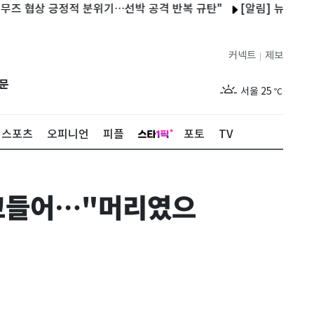
 긍정적 분위기…선박 공격 반복 규탄"
[알림] 뉴스1 콘텐츠 저
커넥트
제보
|
제주
29
℃
문
서울
25
℃
부산
27
℃
스포츠
오피니언
피플
포토
TV
대구
27
℃
인천
27
℃
파고들어…"머리였으
광주
28
℃
대전
28
℃
울산
26
℃
강릉
21
℃
제주
29
℃