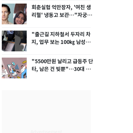
회춘실험 억만장자, '여친 생
리혈' 냉동고 보관…"자궁 내
부 궁금해"
"출근길 지하철서 두자리 차
지, 업무 보는 100㎏ 남성…
부딪히면 신경질"
"5500만원 날리고 급등주 단
타, 남은 건 빚뿐"…30대 여
성 파혼 위기