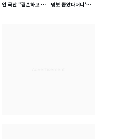
인 극찬 "겸손하고 노
명보 뽑았다더니'…2
력하는 선수…좋은
년 만에 말 바꾼 이임
첫인상"
생