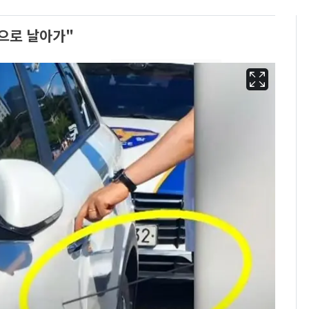
으로 날아가"
13호 태풍 '돌핀' 日오
6
키나와·가고시마현 접
근…26만명 대피령
낮 최고 37도 폭염 계
7