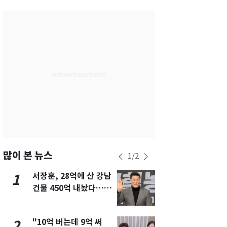
서울
25
℃
부산
27
℃
대구
27
℃
인천
27
℃
광주
28
℃
대전
28
℃
울산
26
℃
강릉
21
℃
많이 본 뉴스
1
/
2
제주
29
℃
서장훈, 28억에 산 강남
13호 태풍 '
1
6
건물 450억 내놨다…세
키나와·가고
후 차익 280억 '잭팟'
근…26만명
"10억 버는데 9억 써
낮 최고 37
2
7