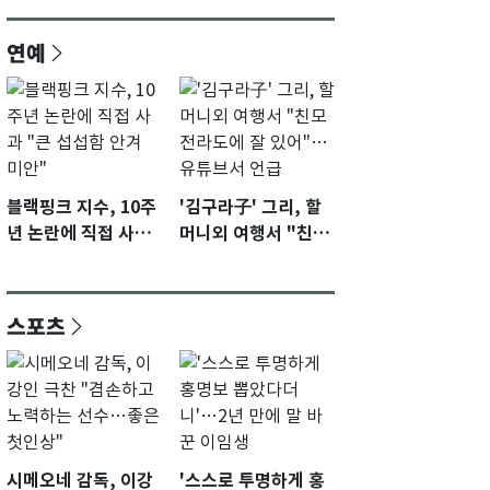
연예
블랙핑크 지수, 10주
'김구라子' 그리, 할
년 논란에 직접 사과
머니외 여행서 "친모
"큰 섭섭함 안겨 미
전라도에 잘 있어"…
안"
유튜브서 언급
스포츠
시메오네 감독, 이강
'스스로 투명하게 홍