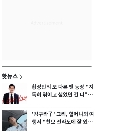
핫뉴스
황정민의 또 다른 팬 등장 "지
독히 엮이고 싶었던 건 너" 폭
로녀 직격
'김구라子' 그리, 할머니외 여
행서 "친모 전라도에 잘 있
어"…유튜브서 언급