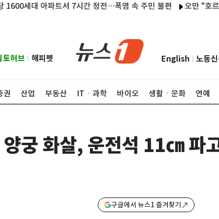
세대 아파트서 7시간 정전…폭염 속 주민 불편
오만 "호르무즈 협상
립토허브
해피펫
English
노동신
|
|
증권
산업
부동산
ITㆍ과학
바이오
생활ㆍ문화
연예
 양궁 화살, 운전석 11㎝ 
구글에서 뉴스1 즐겨찾기