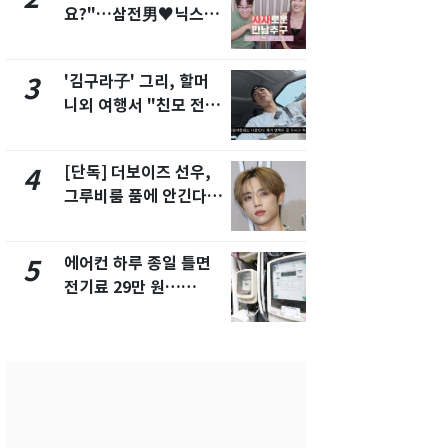
요?"…삼전男♥닉스女
속…전국 곳곳
3:3 단체소개팅 예능 화
날씨]
제
'김구라子' 그리, 할머
[단독] 경찰,
3
8
니외 여행서 "친모 전라
제작사 회장
도에 잘 있어"…유튜브
시장법 위반
서 언급
[단독] 더보이즈 선우,
[단독]중수
4
9
그루비룸 품에 안긴다…
수사관 경력
앳에어리어와 전속계약
진…법무사·
택' 유지
에어컨 하루 종일 틀면
'심판 성접대
5
10
전기료 29만 원…
었다…축구
450kWh 넘으면 '요금
에 부인 3회 
폭탄'