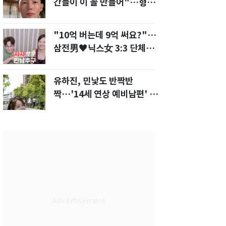
간들이 이 꼴 만들어"…형소
법 개정안에 발끈
"10억 버는데 9억 써요?"…
삼전男♥닉스女 3:3 단체소
개팅 예능 화제
유하진, 민낯도 반짝반
짝…'14세 연상 예비남편' 강
균성이 반한 청순 미모