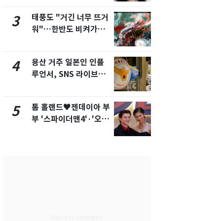
화제
태풍도 "거긴 너무 뜨거
[단독]"이번
3
8
워"…한반도 비켜가는
현, 토스역
'돌핀'과 '찬홈'
울 지하철에
새겼다
용산 거주 일본인 인플
SK하이닉스
4
9
루언서, SNS 라이브방
켓 하한가…
송 도중 사망
에 시초가 
톰 홀랜드♥젠데이아 부
"캐리비안 
5
10
부 '스파이더맨4'·'오디
의실에 남자
세이'로 극장 장악
요"…경찰 