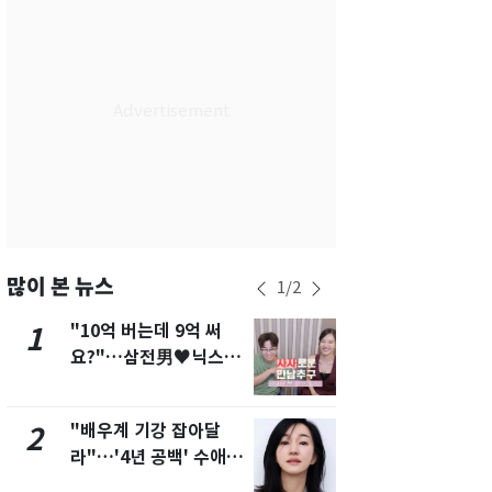
서울
31
℃
부산
27
℃
대구
29
℃
인천
29
℃
광주
27
℃
대전
28
℃
울산
26
℃
많이 본 뉴스
1
/
2
강릉
25
℃
"10억 버는데 9억 써
삼성전자·S
1
6
요?"…삼전男♥닉스女
"주주 환원 
제주
27
℃
3:3 단체소개팅 예능 화
확대할 것" 
제
"배우계 기강 잡아달
펄펄 끓는 서
2
7
라"…'4년 공백' 수애,
돌파하나…한
SNS 오픈·프로필 공개
폭염[오늘날