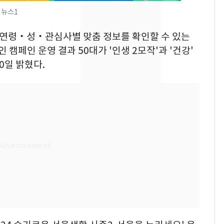
 뉴스1
[단독]"이번 역은 신논
8
현, 토스역입니다"…서
는 연령‧성‧관심사별 맞춤 정보를 확인할 수 있는
울 지하철에 토스 이름
인 캠페인 운영 결과 50대가 '인생 2모작'과 '건강'
새겼다
SK하이닉스 또 프리마
0일 밝혔다.
9
켓 하한가…달랑 11주
에 시초가 소동
"캐리비안 베이 여자 탈
10
의실에 남자가 있어
요"…경찰 수사