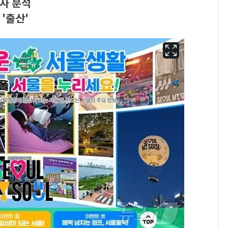
사 분석
·'출산'
삼성전자·SK하이닉스
6
"주주 환원 의미 있게
확대할 것" 약속
펄펄 끓는 서울, 40도
7
돌파하나…한낮 39도
폭염[오늘날씨]