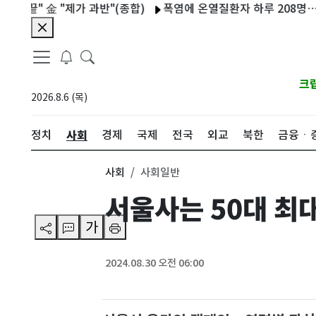
" 金 "제가 과반"(종합)
폭염에 온열질환자 하루 208명…1명 사
크
2026.8.6 (목)
사회
정치
경제
국제
전국
외교
북한
금융ㆍ
사회
사회일반
서울사는 50대 최대
가
2024.08.30 오전 06:00