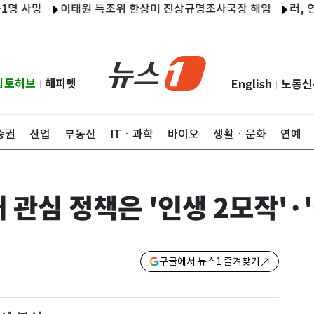
망
이태원 특조위 한상미 진상규명조사국장 해임
러, 연료난에
립토허브
해피펫
English
노동신
|
|
증권
산업
부동산
ITㆍ과학
바이오
생활ㆍ문화
연예
 관심 정책은 '인생 2모작'·
구글에서 뉴스1 즐겨찾기