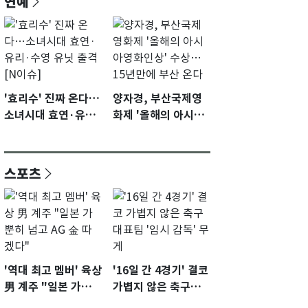
연예
'효리수' 진짜 온다…
양자경, 부산국제영
소녀시대 효연·유리·
화제 '올해의 아시아
수영 유닛 출격 [N이
영화인상' 수상…15
슈]
년만에 부산 온다
스포츠
'역대 최고 멤버' 육상
'16일 간 4경기' 결코
男 계주 "일본 가뿐히
가볍지 않은 축구대
넘고 AG 金 따겠다"
표팀 '임시 감독' 무게