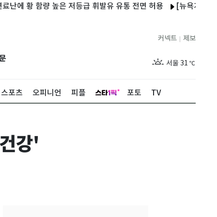
 황 함량 높은 저등급 휘발유 유통 전면 허용
[뉴욕개장] 기술주 
커넥트
제보
|
제주
27
℃
문
서울
31
℃
부산
27
℃
스포츠
오피니언
피플
포토
TV
대구
29
℃
인천
29
℃
'건강'
광주
27
℃
대전
28
℃
울산
26
℃
강릉
25
℃
제주
27
℃