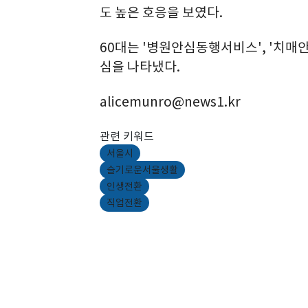
도 높은 호응을 보였다.
60대는 '병원안심동행서비스', '치매안
심을 나타냈다.
alicemunro@news1.kr
관련 키워드
서울시
슬기로운서울생활
인생전환
직업전환