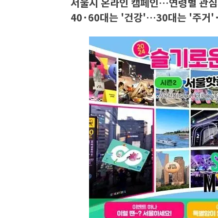
서울시 온라인 캠페인…연령별 관심
40·60대는 '건강'…30대는 '주거'