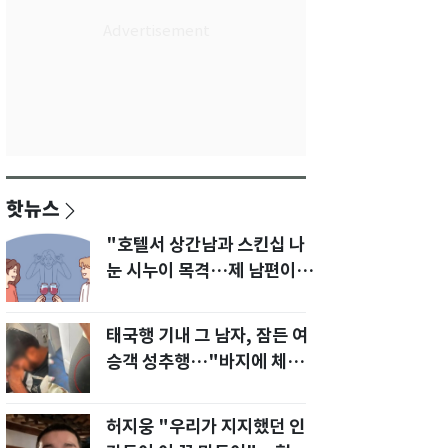
핫뉴스
"호텔서 상간남과 스킨십 나
눈 시누이 목격…제 남편이
입 다물라 하네요"
태국행 기내 그 남자, 잠든 여
승객 성추행…"바지에 체액
까지 묻었다"
허지웅 "우리가 지지했던 인