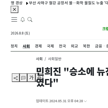
명 경상
부산 사하구 철강 공장서 불…화학 물질도 누출 '대응 1단
크
2026.8.8 (토)
사회
정치
경제
국제
전국
외교
북한
금융ㆍ
사회
사회일반
민희진 "승소에 뉴
가
였다"
업데이트 2024.05.31 오후 04:28