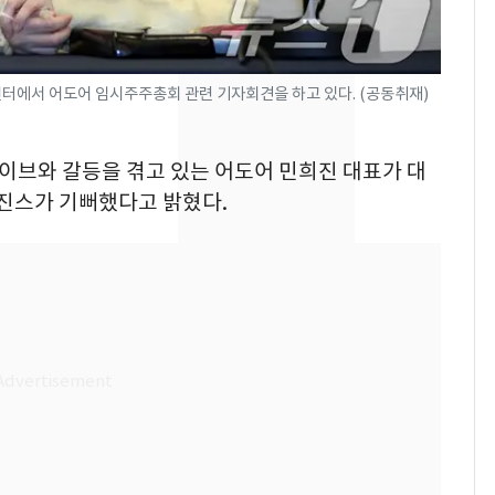
속…전국 곳곳 비 [오늘
날씨]
[단독] 경찰, '김부장'
8
센터에서 어도어 임시주주총회 관련 기자회견을 하고 있다. (공동취재)
제작사 회장 수사…자본
시장법 위반 의혹
하이브와 갈등을 겪고 있는 어도어 민희진 대표가 대
[단독]중수청 가는 검찰
9
뉴진스가 기뻐했다고 밝혔다.
수사관 경력 합산 추
진…법무사·집행관 '혜
택' 유지
전남광주 화정역 인근서
10
교통사고로 40대 심정
지…6명 부상