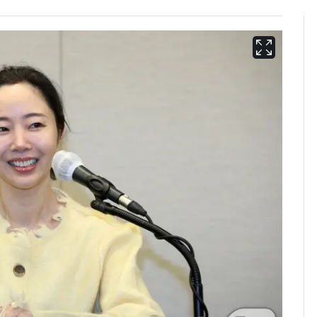
13호 태풍 '돌핀' 日오
6
키나와·가고시마현 접
근…26만명 대피령
낮 최고 37도 폭염 계
7