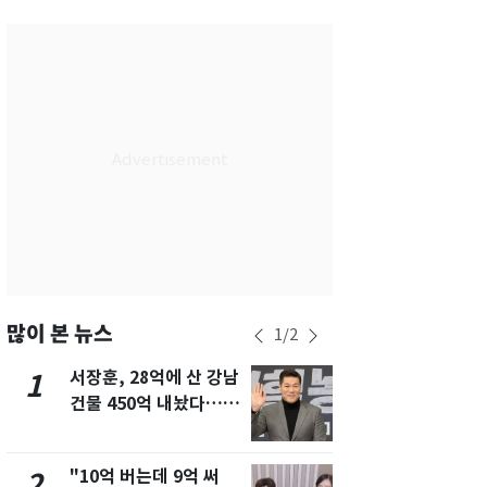
서울
28
℃
부산
28
℃
대구
29
℃
인천
29
℃
광주
28
℃
대전
27
℃
울산
28
℃
강릉
21
℃
많이 본 뉴스
1
/
2
제주
29
℃
서장훈, 28억에 산 강남
13호 태풍 '
1
6
건물 450억 내놨다…세
키나와·가고
후 차익 280억 '잭팟'
근…26만명
"10억 버는데 9억 써
낮 최고 37
2
7