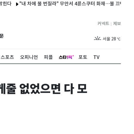
"내 차에 불 번질라" 무안서 4륜스쿠터 화재…불 끄던 60대 화상
커넥트
제보
|
제주
29
℃
문
서울
28
℃
부산
28
℃
스포츠
오피니언
피플
포토
TV
대구
29
℃
인천
29
℃
케줄 없었으면 다 모
광주
28
℃
대전
27
℃
울산
28
℃
강릉
21
℃
제주
29
℃