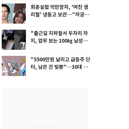
회춘실험 억만장자, '여친 생
리혈' 냉동고 보관…"자궁 내
부 궁금해"
"출근길 지하철서 두자리 차
지, 업무 보는 100㎏ 남성…
부딪히면 신경질"
"5500만원 날리고 급등주 단
타, 남은 건 빚뿐"…30대 여
성 파혼 위기