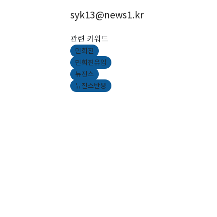
syk13@news1.kr
관련 키워드
민희진
민희진유임
뉴진스
뉴진스반응