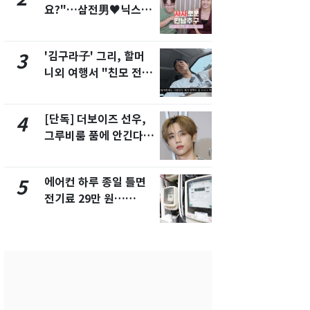
요?"…삼전男♥닉스女
속…전국 곳곳
3:3 단체소개팅 예능 화
날씨]
제
'김구라子' 그리, 할머
[단독] 경찰,
3
8
니외 여행서 "친모 전라
제작사 회장
도에 잘 있어"…유튜브
시장법 위반
서 언급
[단독] 더보이즈 선우,
[단독]중수
4
9
그루비룸 품에 안긴다…
수사관 경력
앳에어리어와 전속계약
진…법무사·
택' 유지
에어컨 하루 종일 틀면
전남광주 화
5
10
전기료 29만 원…
교통사고로 
450kWh 넘으면 '요금
지…6명 부
폭탄'