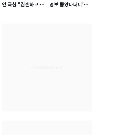
인 극찬 "겸손하고 노
명보 뽑았다더니'…2
력하는 선수…좋은
년 만에 말 바꾼 이임
첫인상"
생