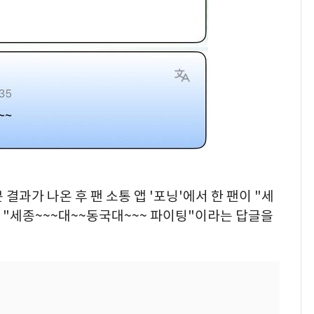
결과가 나온 후 팬 소통 앱 '포닝'에서 한 팬이 "세
 "세종~~~대~~동국대~~~ 파이팅"이라는 답글을