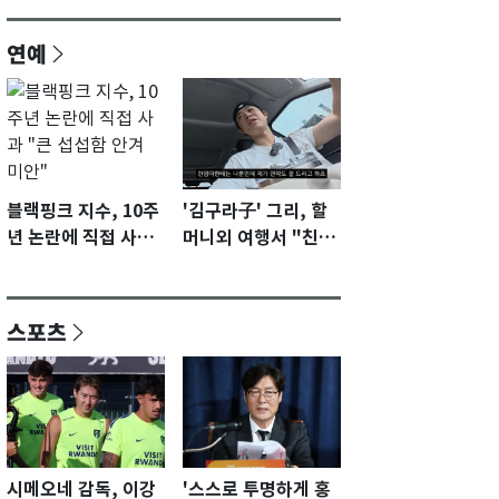
연예
블랙핑크 지수, 10주
'김구라子' 그리, 할
년 논란에 직접 사과
머니외 여행서 "친모
"큰 섭섭함 안겨 미
전라도에 잘 있어"…
안"
유튜브서 언급
스포츠
시메오네 감독, 이강
'스스로 투명하게 홍