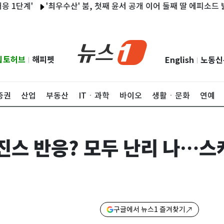
계'
'최우수산' 붐, 첫째 윤서 공개 이어 둘째 딸 에피소드 밝힌다
립토허브
해피펫
English
노동신
|
|
증권
산업
부동산
ITㆍ과학
바이오
생활ㆍ문화
연예
진스 반응? 모두 난리 나…스
구글에서 뉴스1 즐겨찾기