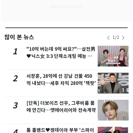
많이 본 뉴스
1
/
2
"10억 버는데 9억 써요?"…삼전男
1
♥닉스女 3:3 단체소개팅 예능 화
제
서장훈, 28억에 산 강남 건물 450
2
억 내놨다…세후 차익 280억 '잭팟'
[단독] 더보이즈 선우, 그루비룸 품
3
에 안긴다…앳에어리어와 전속계약
톰 홀랜드♥젠데이아 부부 '스파이
4