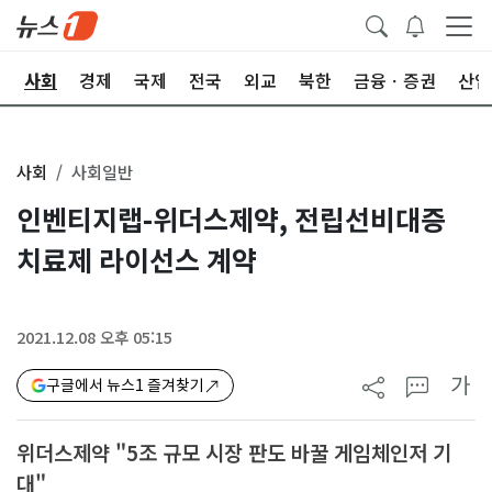
치
사회
경제
국제
전국
외교
북한
금융ㆍ증권
산업
사회
사회일반
인벤티지랩-위더스제약, 전립선비대증
치료제 라이선스 계약
2021.12.08 오후 05:15
가
구글에서 뉴스1 즐겨찾기
위더스제약 "5조 규모 시장 판도 바꿀 게임체인저 기
대"