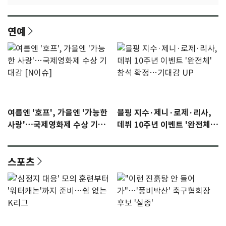
연예
여름엔 '호프', 가을엔 '가능한
블핑 지수·제니·로제·리사,
사랑'…국제영화제 수상 기대
데뷔 10주년 이벤트 '완전체'
감 [N이슈]
참석 확정…기대감 UP
스포츠