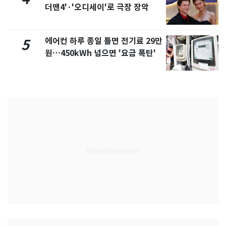
더맨4'·'오디세이'로 극장 장악
에어컨 하루 종일 틀면 전기료 29만
5
원…450kWh 넘으면 '요금 폭탄'