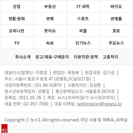
산업
부동산
IT·과학
바이오
생활·문화
연예
스포츠
연재물
오피니언
핫이슈
피플
포토
TV
속보
인기뉴스
주요뉴스
회사소개
광고/제휴·구매문의
이용약관·정책
고충처리
대표이사/발행인 : 이영섭
|
편집인 : 채원배
|
편집국장 : 김기성
|
주소 : 서울시 종로구 종로 47 (공평동,SC빌딩17층)
|
사업자등록번호 : 101-86-62870
|
고충처리인 : 김성환
|
청소년보호책임자 : 안병길
|
통신판매업신고 : 서울종로 0676호
|
등록일 : 2011. 05. 26
|
제호 : 뉴스1코리아(읽기: 뉴스원코리아)
|
대표 전화 : 02-397-7000
|
대표 이메일 :
webmaster@news1.kr
Copyright ⓒ 뉴스1. All rights reserved. 무단 사용 및 재배포, AI학습
활용 금지.
광고