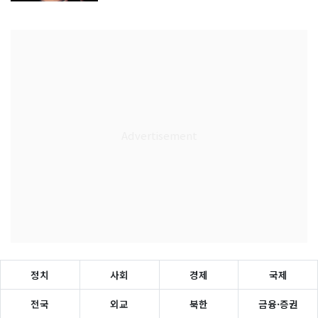
정치
사회
경제
국제
전국
외교
북한
금융·증권