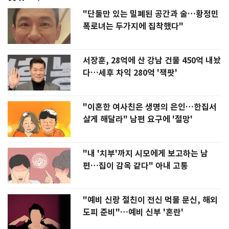
"단둘만 있는 밀폐된 공간과 술…황정민
폭로녀는 두가지에 집착했다"
서장훈, 28억에 산 강남 건물 450억 내놨
다…세후 차익 280억 '잭팟'
"이혼한 여사친은 생명의 은인…한집서
살게 해달라" 남편 요구에 '절망'
"내 '치부'까지 시모에게 보고하는 남
편…집이 감옥 같다" 아내 고통
"예비 신랑 절친이 전신 먹물 문신, 해외
도피 준비"…예비 신부 '혼란'