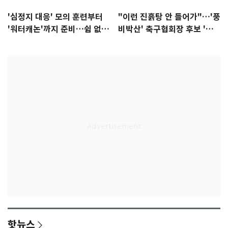
'심정지 대응' 모의 훈련부터
"이런 진흙탕 안 들어가"…'풍
'워터캐논'까지 준비…쉼 없는
비박산' 축구협회장 후보 '실
K리그
종'
핫뉴스