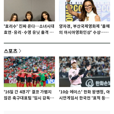
'효리수' 진짜 온다…소녀시대
양자경, 부산국제영화제 '올해
효연·유리·수영 유닛 출격 [N
의 아시아영화인상' 수상…15
이슈]
년만에 부산 온다
스포츠
'16일 간 4경기' 결코 가볍지
'10승 에이스' 한화 왕옌청, 아
않은 축구대표팀 '임시 감독'
시안게임서 한국전 '표적 등
무게
판' 가능성