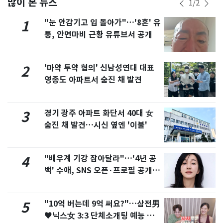
많이 본 뉴스
1
/
2
"눈 안감기고 입 돌아가"…'8혼' 유
1
퉁, 안면마비 근황 유튜브서 공개
'마약 투약 혐의' 신남성연대 대표
2
영종도 아파트서 숨진 채 발견
경기 광주 아파트 화단서 40대 女
3
숨진 채 발견…시신 옆엔 '이불'
"배우계 기강 잡아달라"…'4년 공
4
백' 수애, SNS 오픈·프로필 공개
화제
"10억 버는데 9억 써요?"…삼전男
5
♥닉스女 3:3 단체소개팅 예능 화