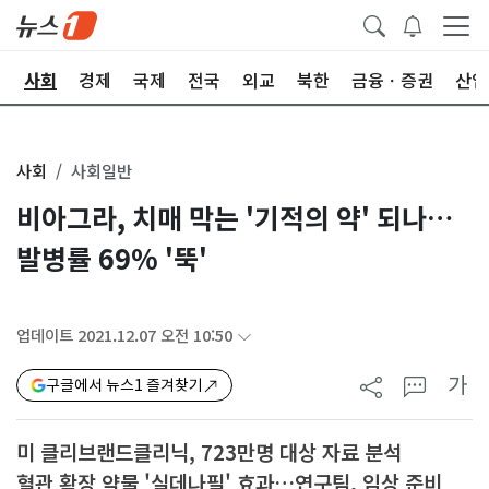
치
사회
경제
국제
전국
외교
북한
금융ㆍ증권
산업
사회
사회일반
비아그라, 치매 막는 '기적의 약' 되나…
발병률 69% '뚝'
업데이트 2021.12.07 오전 10:50
가
구글에서 뉴스1 즐겨찾기
미 클리브랜드클리닉, 723만명 대상 자료 분석
혈관 확장 약물 '실데나필' 효과…연구팀, 임상 준비