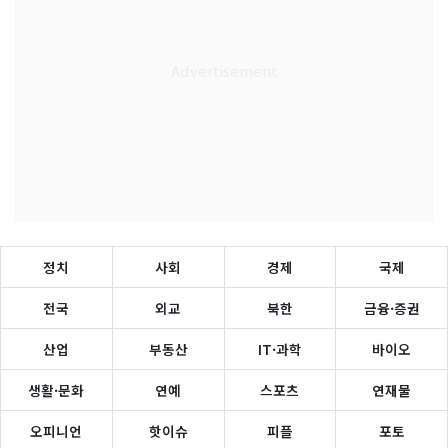
정치
사회
경제
국제
전국
외교
북한
금융·증권
산업
부동산
IT·과학
바이오
생활·문화
연예
스포츠
연재물
오피니언
핫이슈
피플
포토