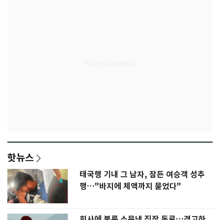
핫뉴스
태국행 기내 그 남자, 잠든 여승객 성추
행…"바지에 체액까지 묻었다"
회사에 불륜 소문낸 직장 동료…경고하