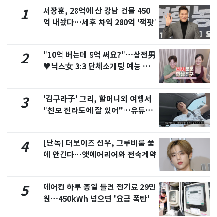
서장훈, 28억에 산 강남 건물 450
1
억 내놨다…세후 차익 280억 '잭팟'
"10억 버는데 9억 써요?"…삼전男
2
♥닉스女 3:3 단체소개팅 예능 화
제
'김구라子' 그리, 할머니외 여행서
3
"친모 전라도에 잘 있어"…유튜브
서 언급
[단독] 더보이즈 선우, 그루비룸 품
4
에 안긴다…앳에어리어와 전속계약
에어컨 하루 종일 틀면 전기료 29만
5
원…450kWh 넘으면 '요금 폭탄'