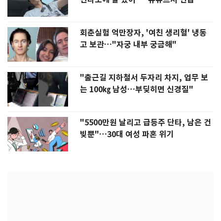
회춘실험 억만장자, '여친 생리혈' 냉동
고 보관…"자궁 내부 궁금해"
"출근길 지하철서 두자리 차지, 업무 보
는 100㎏ 남성…부딪히면 신경질"
"5500만원 날리고 급등주 단타, 남은 건
빚뿐"…30대 여성 파혼 위기