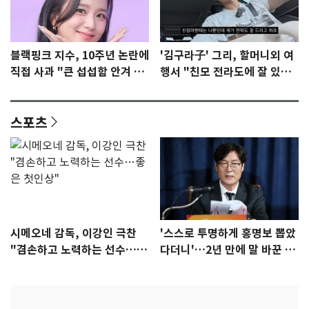
블랙핑크 지수, 10주년 논란에
'김구라子' 그리, 할머니외 여
직접 사과 "큰 섭섭함 안겨 미
행서 "친모 전라도에 잘 있
안"
어"…유튜브서 언급
스포츠
시메오네 감독, 이강인 극찬
'스스로 투명하게 홍명보 뽑았
"겸손하고 노력하는 선수…좋
다더니'…2년 만에 말 바꾼 이
은 첫인상"
임생