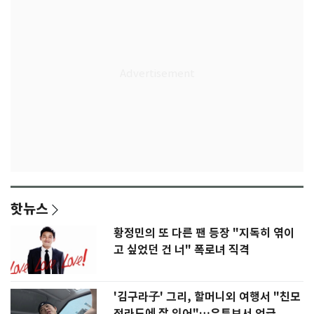
핫뉴스
황정민의 또 다른 팬 등장 "지독히 엮이
고 싶었던 건 너" 폭로녀 직격
'김구라子' 그리, 할머니외 여행서 "친모
전라도에 잘 있어"…유튜브서 언급