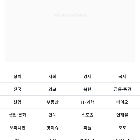
정치
사회
경제
국제
전국
외교
북한
금융·증권
산업
부동산
IT·과학
바이오
생활·문화
연예
스포츠
연재물
오피니언
핫이슈
피플
포토