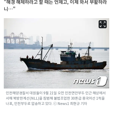
"해경 해체하라고 할 때는 언제고, 이제 와서 부활하라
니…"
인천해양경찰서 대원들이 9월 21일 오전 인천연안부두 인근 해상에서
서해 북방한계선(NLL)을 침범해 불법조업한 30톤급 중국어선 1척을
나포, 인천부두로 압송하고 있다. ⓒ News1 최현규 기자