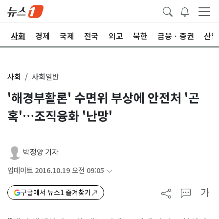
치
사회
경제
국제
전국
외교
북한
금융ㆍ증권
산업
사회
사회일반
'해경부활론' 수면위 부상에 안전처 '곤
혹'…조직융화 '난망'
박정양 기자
업데이트 2016.10.19 오전 09:05
가
구글에서 뉴스1 즐겨찾기