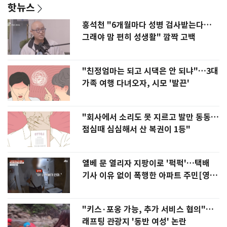
핫뉴스
홍석천 "6개월마다 성병 검사받는다…
그래야 맘 편히 성생활" 깜짝 고백
"친정엄마는 되고 시댁은 안 되냐"…3대
가족 여행 다녀오자, 시모 '발끈'
"회사에서 소리도 못 지르고 발만 동동…
점심때 심심해서 산 복권이 1등"
엘베 문 열리자 지팡이로 '퍽퍽'…택배
기사 이유 없이 폭행한 아파트 주민[영
상]
"키스·포옹 가능, 추가 서비스 협의"…
래프팅 관광지 '동반 여성' 논란