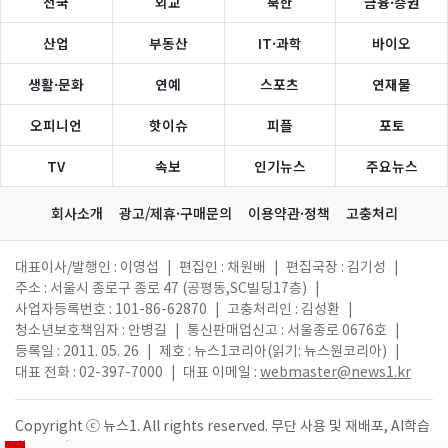
전국
외교
북한
금융·증권
산업
부동산
IT·과학
바이오
생활·문화
연예
스포츠
연재물
오피니언
핫이슈
피플
포토
TV
속보
인기뉴스
주요뉴스
회사소개
광고/제휴·구매문의
이용약관·정책
고충처리
대표이사/발행인 : 이영섭
|
편집인 : 채원배
|
편집국장 : 김기성
|
주소 : 서울시 종로구 종로 47 (공평동,SC빌딩17층)
|
사업자등록번호 : 101-86-62870
|
고충처리인 : 김성환
|
청소년보호책임자 : 안병길
|
통신판매업신고 : 서울종로 0676호
|
등록일 : 2011. 05. 26
|
제호 : 뉴스1코리아(읽기: 뉴스원코리아)
|
대표 전화 : 02-397-7000
|
대표 이메일 :
webmaster@news1.kr
Copyright ⓒ 뉴스1. All rights reserved. 무단 사용 및 재배포, AI학습
활용 금지.