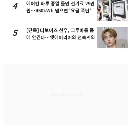
에어컨 하루 종일 틀면 전기료 29만
4
원…450kWh 넘으면 '요금 폭탄'
[단독] 더보이즈 선우, 그루비룸 품
5
에 안긴다…앳에어리어와 전속계약