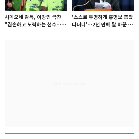
시메오네 감독, 이강인 극찬
'스스로 투명하게 홍명보 뽑았
"겸손하고 노력하는 선수…좋
다더니'…2년 만에 말 바꾼 이
은 첫인상"
임생