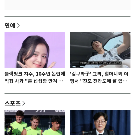
연예
블랙핑크 지수, 10주년 논란에
'김구라子' 그리, 할머니외 여
직접 사과 "큰 섭섭함 안겨 미
행서 "친모 전라도에 잘 있
안"
어"…유튜브서 언급
스포츠