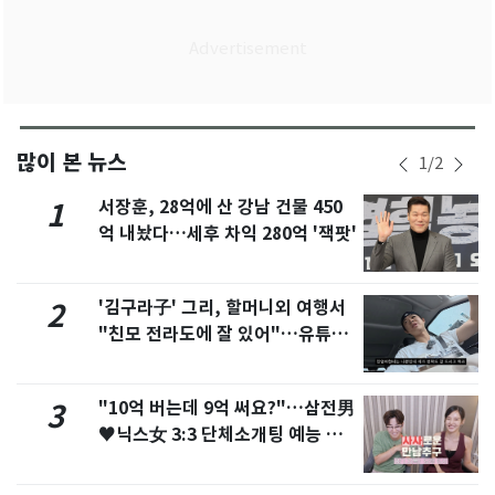
많이 본 뉴스
1
/
2
서장훈, 28억에 산 강남 건물 450
1
억 내놨다…세후 차익 280억 '잭팟'
'김구라子' 그리, 할머니외 여행서
2
"친모 전라도에 잘 있어"…유튜브
서 언급
"10억 버는데 9억 써요?"…삼전男
3
♥닉스女 3:3 단체소개팅 예능 화
제