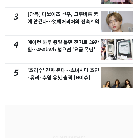
제
[단독] 더보이즈 선우, 그루비룸 품
3
에 안긴다…앳에어리어와 전속계약
에어컨 하루 종일 틀면 전기료 29만
4
원…450kWh 넘으면 '요금 폭탄'
'효리수' 진짜 온다…소녀시대 효연
5
·유리·수영 유닛 출격 [N이슈]