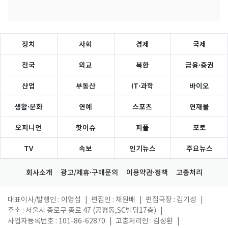
정치
사회
경제
국제
전국
외교
북한
금융·증권
산업
부동산
IT·과학
바이오
생활·문화
연예
스포츠
연재물
오피니언
핫이슈
피플
포토
TV
속보
인기뉴스
주요뉴스
회사소개
광고/제휴·구매문의
이용약관·정책
고충처리
대표이사/발행인 : 이영섭
|
편집인 : 채원배
|
편집국장 : 김기성
|
주소 : 서울시 종로구 종로 47 (공평동,SC빌딩17층)
|
사업자등록번호 : 101-86-62870
|
고충처리인 : 김성환
|