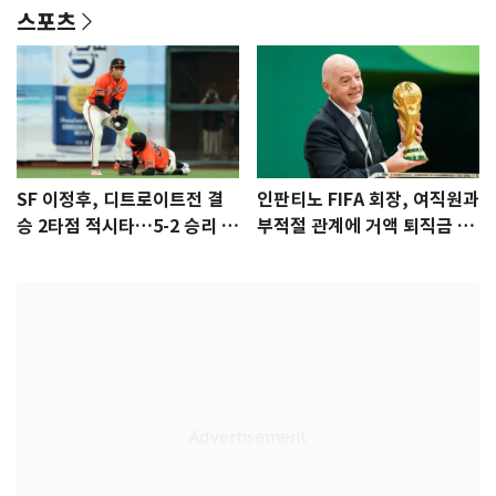
스포츠
SF 이정후, 디트로이트전 결
인판티노 FIFA 회장, 여직원과
승 2타점 적시타…5-2 승리 견
부적절 관계에 거액 퇴직금 지
인
급 논란