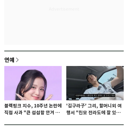
연예
블랙핑크 지수, 10주년 논란에
'김구라子' 그리, 할머니외 여
직접 사과 "큰 섭섭함 안겨 미
행서 "친모 전라도에 잘 있
안"
어"…유튜브서 언급