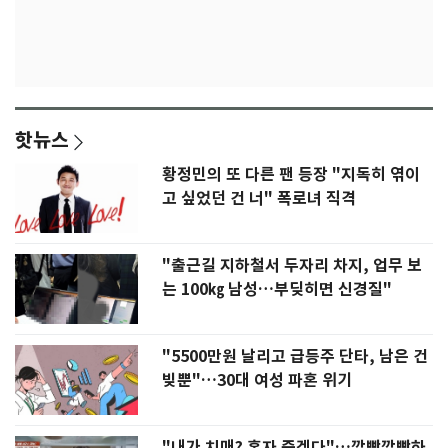
핫뉴스
황정민의 또 다른 팬 등장 "지독히 엮이
고 싶었던 건 너" 폭로녀 직격
"출근길 지하철서 두자리 차지, 업무 보
는 100㎏ 남성…부딪히면 신경질"
"5500만원 날리고 급등주 단타, 남은 건
빚뿐"…30대 여성 파혼 위기
"내가 치매? 혼자 죽겠다"…깜빡깜빡하