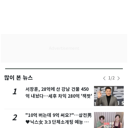
많이 본 뉴스
1
/
2
서장훈, 28억에 산 강남 건물 450
1
억 내놨다…세후 차익 280억 '잭팟'
"10억 버는데 9억 써요?"…삼전男
2
♥닉스女 3:3 단체소개팅 예능 화