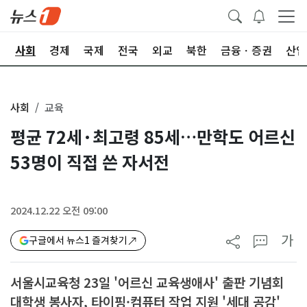
치
사회
경제
국제
전국
외교
북한
금융ㆍ증권
산업
사회
교육
평균 72세·최고령 85세…만학도 어르신
53명이 직접 쓴 자서전
2024.12.22 오전 09:00
가
구글에서 뉴스1 즐겨찾기
서울시교육청 23일 '어르신 교육생애사' 출판 기념회
대학생 봉사자, 타이핑·컴퓨터 작업 지원 '세대 공감'