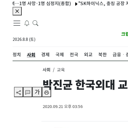
복…1명 사망·1명 심정지(종합)
"SK하이닉스, 충칭 공장 지분 매
크
2026.8.8 (토)
사회
정치
경제
국제
전국
외교
북한
금융ㆍ
사회
교육
박진균 한국외대 교
가
2020.09.21 오후 03:56