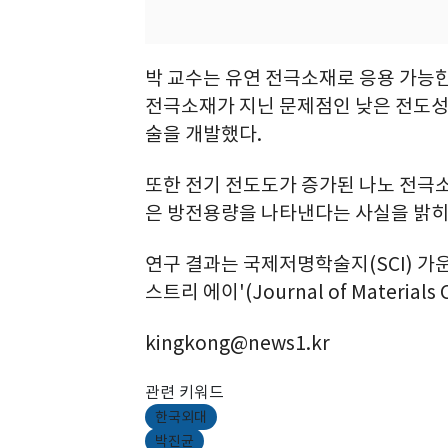
박 교수는 유연 전극소재로 응용 가능한
전극소재가 지닌 문제점인 낮은 전도성
술을 개발했다.
또한 전기 전도도가 증가된 나노 전극
은 방전용량을 나타낸다는 사실을 밝히
연구 결과는 국제저명학술지(SCI) 가
스트리 에이'(Journal of Materials
kingkong@news1.kr
관련 키워드
한국외대
박진균