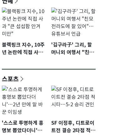
연예
블랙핑크 지수, 10주
'김구라子' 그리, 할
년 논란에 직접 사과
머니외 여행서 "친모
"큰 섭섭함 안겨 미
전라도에 잘 있어"…
안"
유튜브서 언급
스포츠
'스스로 투명하게 홍
SF 이정후, 디트로이
명보 뽑았다더니'…2
트전 결승 2타점 적시
년 만에 말 바꾼 이임
타…5-2 승리 견인