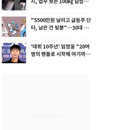
지, 업무 보는 100㎏ 남성…
부딪히면 신경질"
"5500만원 날리고 급등주 단
타, 남은 건 빚뿐"…30대 여
성 파혼 위기
'데뷔 10주년' 임영웅 "20여
명의 팬들로 시작해 여기까
지…진심 감사"