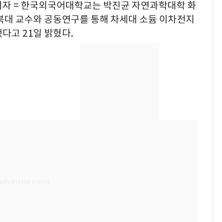
 기자 = 한국외국어대학교는 박진균 자연과학대학 화
북대 교수와 공동연구를 통해 차세대 소듐 이차전지
다고 21일 밝혔다.
13호 태풍 '돌핀' 日오
6
키나와·가고시마현 접
근…26만명 대피령
낮 최고 37도 폭염 계
7
속…전국 곳곳 비 [오늘
날씨]