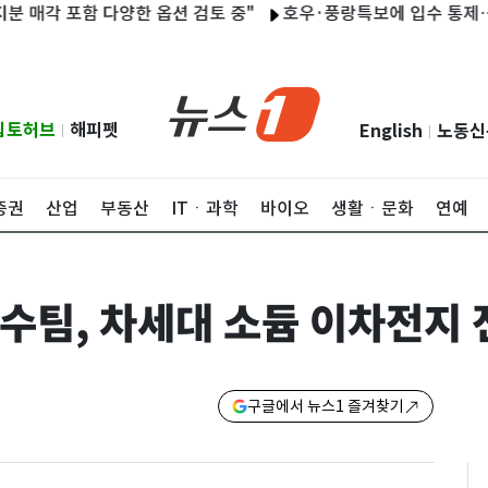
각 포함 다양한 옵션 검토 중"
호우·풍랑특보에 입수 통제…강원 
립토허브
해피펫
English
노동신
|
|
증권
산업
부동산
ITㆍ과학
바이오
생활ㆍ문화
연예
수팀, 차세대 소듐 이차전지
구글에서 뉴스1 즐겨찾기