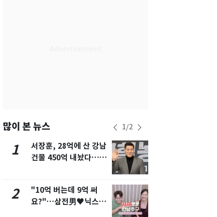
서울
29
℃
부산
29
℃
대구
28
℃
인천
29
℃
광주
29
℃
대전
28
℃
울산
28
℃
많이 본 뉴스
1
/
2
강릉
21
℃
서장훈, 28억에 산 강남
13호 태풍 '
1
6
건물 450억 내놨다…세
키나와·가고
제주
29
℃
후 차익 280억 '잭팟'
근…26만명
"10억 버는데 9억 써
낮 최고 37
2
7
요?"…삼전男♥닉스女
속…전국 곳곳
3:3 단체소개팅 예능 화
날씨]