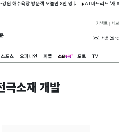
해수욕장 방문객 오늘만 8만 명↓
AT마드리드 '새 에이스' 이강
커넥트
제보
|
제주
29
℃
문
서울
29
℃
부산
29
℃
스포츠
오피니언
피플
포토
TV
대구
28
℃
인천
29
℃
 전극소재 개발
광주
29
℃
대전
28
℃
울산
28
℃
강릉
21
℃
제주
29
℃