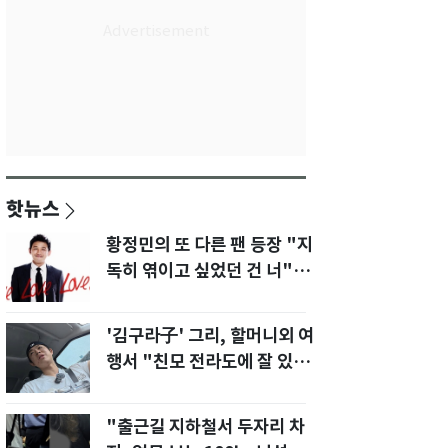
핫뉴스
황정민의 또 다른 팬 등장 "지
독히 엮이고 싶었던 건 너" 폭
로녀 직격
'김구라子' 그리, 할머니외 여
행서 "친모 전라도에 잘 있
어"…유튜브서 언급
"출근길 지하철서 두자리 차