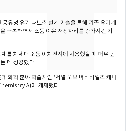
[단독] 경찰, '김부장'
8
제작사 회장 수사…자본
 공유성 유기 나노층 설계 기술을 통해 기존 유기계
시장법 위반 의혹
을 극복하면서 소듐 이온 저장자리를 증가시킨 기
[단독]중수청 가는 검찰
9
수사관 경력 합산 추
진…법무사·집행관 '혜
소재를 차세대 소듐 이차전지에 사용했을 때 매우 높
택' 유지
는 데 성공했다.
전남광주 화정역 인근서
10
교통사고로 40대 심정
운데 화학 분야 학술지인 '저널 오브 머티리얼즈 케미
지…6명 부상
 Chemistry A)에 게재됐다.