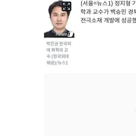
(서울=뉴스1) 정지형
학과 교수가 백승민 경
전극소재 개발에 성공했
박진균 한국외
대 화학과 교
수.(한국외대
제공)/뉴스1