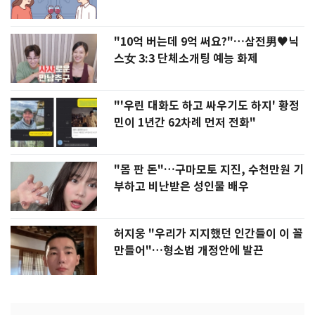
"10억 버는데 9억 써요?"…삼전男♥닉
스女 3:3 단체소개팅 예능 화제
"'우린 대화도 하고 싸우기도 하지' 황정
민이 1년간 62차례 먼저 전화"
"몸 판 돈"…구마모토 지진, 수천만원 기
부하고 비난받은 성인물 배우
허지웅 "우리가 지지했던 인간들이 이 꼴
만들어"…형소법 개정안에 발끈