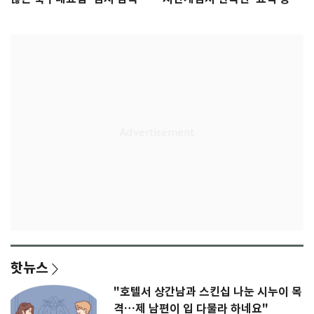
무게
판' 가능성
핫뉴스
"호텔서 상간남과 스킨십 나눈 시누이 목
격…제 남편이 입 다물라 하네요"