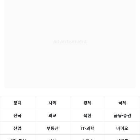
정치
사회
경제
국제
전국
외교
북한
금융·증권
산업
부동산
IT·과학
바이오