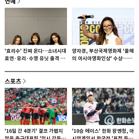
연예
'효리수' 진짜 온다…소녀시대
양자경, 부산국제영화제 '올해
효연·유리·수영 유닛 출격 [N
의 아시아영화인상' 수상…15
이슈]
년만에 부산 온다
스포츠
'16일 간 4경기' 결코 가볍지
'10승 에이스' 한화 왕옌청, 아
않은 축구대표팀 '임시 감독'
시안게임서 한국전 '표적 등