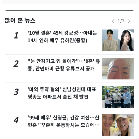
많이 본 뉴스
1
/
2
'10월 결혼' 45세 강균성…아내는
1
14세 연하 배우 유하진(종합)
"눈 안감기고 입 돌아가"…'8혼' 유
2
퉁, 안면마비 근황 유튜브서 공개
'마약 투약 혐의' 신남성연대 대표
3
영종도 아파트서 숨진 채 발견
'99세 배우' 신영균, 건강 여전…신
4
현준 "꾸준히 운동하시는 모습에 큰
자극"