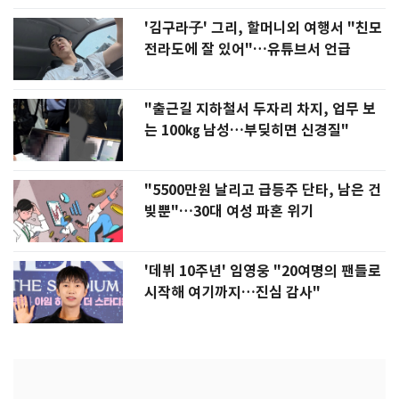
'김구라子' 그리, 할머니외 여행서 "친모
전라도에 잘 있어"…유튜브서 언급
"출근길 지하철서 두자리 차지, 업무 보
는 100㎏ 남성…부딪히면 신경질"
"5500만원 날리고 급등주 단타, 남은 건
빚뿐"…30대 여성 파혼 위기
'데뷔 10주년' 임영웅 "20여명의 팬들로
시작해 여기까지…진심 감사"