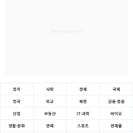
정치
사회
경제
국제
전국
외교
북한
금융·증권
산업
부동산
IT·과학
바이오
생활·문화
연예
스포츠
연재물