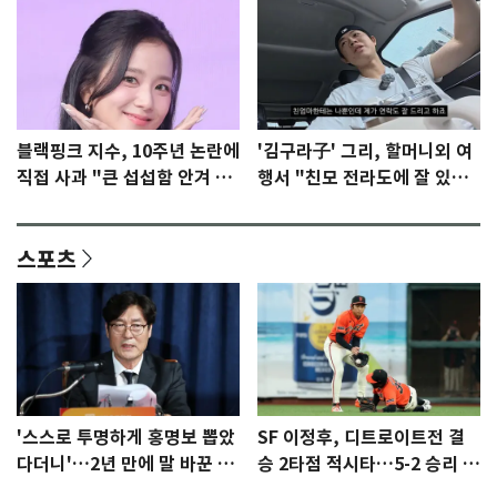
블랙핑크 지수, 10주년 논란에
'김구라子' 그리, 할머니외 여
직접 사과 "큰 섭섭함 안겨 미
행서 "친모 전라도에 잘 있
안"
어"…유튜브서 언급
스포츠
'스스로 투명하게 홍명보 뽑았
SF 이정후, 디트로이트전 결
다더니'…2년 만에 말 바꾼 이
승 2타점 적시타…5-2 승리 견
임생
인