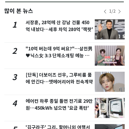
많이 본 뉴스
1
/
2
서장훈, 28억에 산 강남 건물 450
1
억 내놨다…세후 차익 280억 '잭팟'
"10억 버는데 9억 써요?"…삼전男
2
♥닉스女 3:3 단체소개팅 예능 화
제
[단독] 더보이즈 선우, 그루비룸 품
3
에 안긴다…앳에어리어와 전속계약
에어컨 하루 종일 틀면 전기료 29만
4
원…450kWh 넘으면 '요금 폭탄'
'김구라子' 그리, 할머니외 여행서