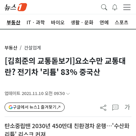
업
부동산
ITㆍ과학
바이오
생활ㆍ문화
연예
스포츠
부동산
건설업계
[김희준의 교통돋보기]요소수만 교통대
란? 전기차 '리튬' 83% 중국산
업데이트 2021.11.10 오전 09:50
가
구글에서 뉴스1 즐겨찾기
탄소중립땐 2030년 450만대 친환경차 운행…'수산화
리튬' 리스크 커져