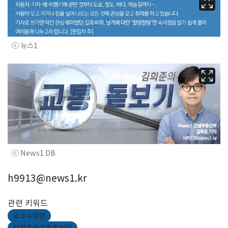
ⓒ 뉴스1
ⓒ News1 DB
h9913@news1.kr
관련 키워드
요소수대란
김희준의교통돋보기