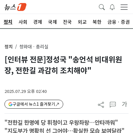
정치
사회
경제
국제
전국
외교
북한
금융ㆍ증권
정치
청와대ㆍ총리실
[인터뷰 전문]정성국 "송언석 비대위원
장, 전한길 과감히 조치해야"
2025.07.29 오후 02:40
가
구글에서 뉴스1 즐겨찾기
"전한길 한명에 당 휘청이고 우왕좌왕…안타까워"
"지도부가 명확히 선 그어야…확실한 모습 보여달라"