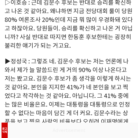
▷이호승 : 근데 김문수 후보는 반대로 승리를 확신하
고 나온 것 같아요. 왜냐하면 지금 전당대회 룰이 당원
80% 여론조사 20%인데 지금 뭐 많이 우경화돼 있다
고 하잖아요. 당원들이. 승리를 확신하고 나온 거 아닙
니까? 사실 반대로 따지면 한동훈 후보한테는 굉장히
불리한 얘기가 되는 거고요.
▶정성국 : 그렇죠 네. 김문수 후보는 저는 언론에 나
와서 제가 늘 말씀드린 게 거의 90% 이상 나온다고
저는 봤고요. 김문수 후보가 좀 생각을 이렇게 하시는
것 같아요. 본인을 지지한 41%가 네 본인을 보고 찍
었다고 착각하는 것 같아요. 아닙니다. 그 41% 중에
는 많은 비율은요. 이제는 대통령을 대통령으로 인정
할 수 없다는 마음이 담긴 게 더 커요. 김문수라는 상
품을 보고 찍은 사람의 비율보다 오히려 이재명에게
정권을 줘서는 안 된다는 그 절박함이 더 많이 모였습
광고
삭제