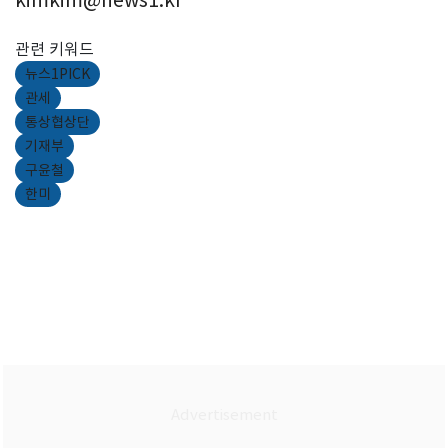
kimkim@news1.kr
관련 키워드
뉴스1PICK
관세
통상협상단
기재부
구윤철
한미