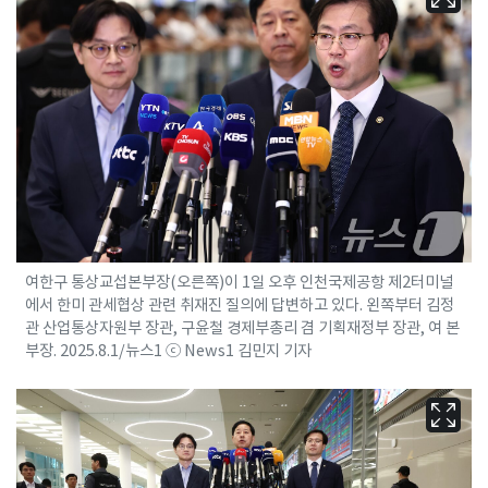
여한구 통상교섭본부장(오른쪽)이 1일 오후 인천국제공항 제2터미널
에서 한미 관세협상 관련 취재진 질의에 답변하고 있다. 왼쪽부터 김정
관 산업통상자원부 장관, 구윤철 경제부총리 겸 기획재정부 장관, 여 본
부장. 2025.8.1/뉴스1 ⓒ News1 김민지 기자