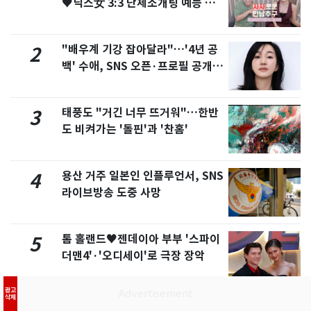
♥닉스女 3:3 단체소개팅 예능 화
제
"배우계 기강 잡아달라"…'4년 공
2
백' 수애, SNS 오픈·프로필 공개
화제
태풍도 "거긴 너무 뜨거워"…한반
3
도 비켜가는 '돌핀'과 '찬홈'
용산 거주 일본인 인플루언서, SNS
4
라이브방송 도중 사망
톰 홀랜드♥젠데이아 부부 '스파이
5
더맨4'·'오디세이'로 극장 장악
광고
삭제