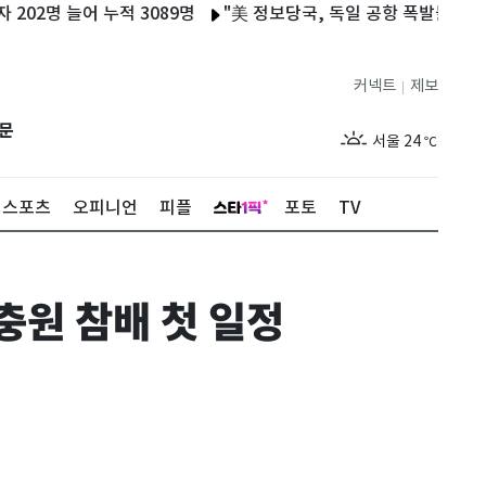
명 늘어 누적 3089명
"美 정보당국, 독일 공항 폭발물 탑재 드론
커넥트
제보
|
제주
29
℃
문
서울
24
℃
부산
28
℃
스포츠
오피니언
피플
포토
TV
대구
27
℃
인천
27
℃
충원 참배 첫 일정
광주
28
℃
대전
28
℃
울산
27
℃
강릉
20
℃
제주
29
℃