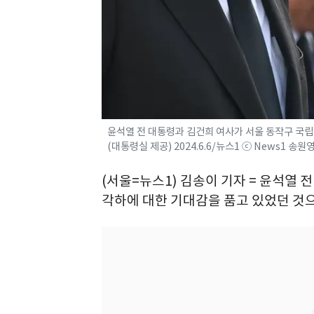
윤석열 전 대통령과 김건희 여사가 서울 동작구 국립
(대통령실 제공) 2024.6.6/뉴스1 ⓒ News1 송원
(서울=뉴스1) 김송이 기자 = 윤석열
각하에 대한 기대감을 품고 있었던 것