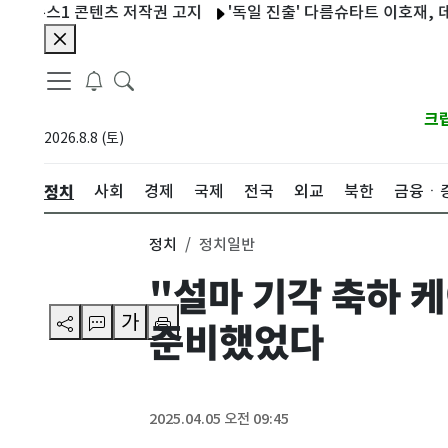
뉴스1 콘텐츠 저작권 고지
'독일 진출' 다름슈타트 이호재, 데뷔전 
크
2026.8.8 (토)
정치
사회
경제
국제
전국
외교
북한
금융ㆍ
정치
정치일반
"설마 기각 축하 
가
준비했었다
2025.04.05 오전 09:45