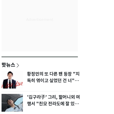
핫뉴스
황정민의 또 다른 팬 등장 "지
독히 엮이고 싶었던 건 너" 폭
로녀 직격
'김구라子' 그리, 할머니외 여
행서 "친모 전라도에 잘 있
어"…유튜브서 언급