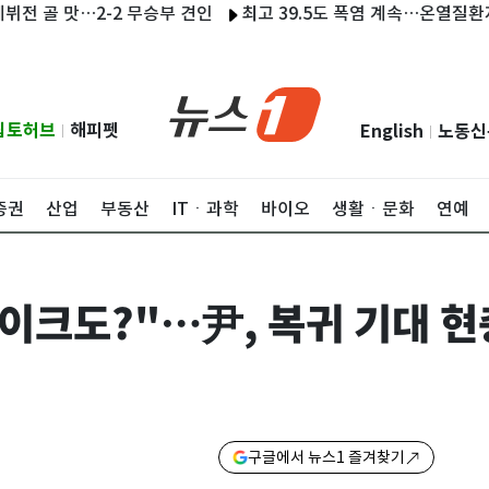
골 맛…2-2 무승부 견인
최고 39.5도 폭염 계속…온열질환자 202
립토허브
해피펫
English
노동신
|
|
증권
산업
부동산
ITㆍ과학
바이오
생활ㆍ문화
연예
케이크도?"…尹, 복귀 기대 현
구글에서 뉴스1 즐겨찾기