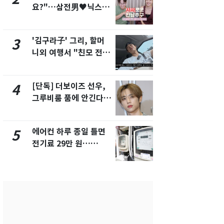
요?"…삼전男♥닉스女
속…전국 곳곳
3:3 단체소개팅 예능 화
날씨]
제
'김구라子' 그리, 할머
[단독] 경찰,
3
8
니외 여행서 "친모 전라
제작사 회장
도에 잘 있어"…유튜브
시장법 위반
서 언급
[단독] 더보이즈 선우,
[단독]중수
4
9
그루비룸 품에 안긴다…
수사관 경력
앳에어리어와 전속계약
진…법무사·
택' 유지
에어컨 하루 종일 틀면
'심판 성접대
5
10
전기료 29만 원…
었다…축구
450kWh 넘으면 '요금
에 부인 3회 
폭탄'