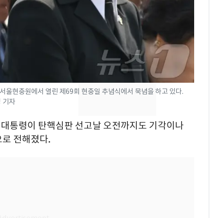
속…전국 곳곳 비 [오늘
날씨]
[단독] 경찰, '김부장'
8
제작사 회장 수사…자본
시장법 위반 의혹
[단독]중수청 가는 검찰
9
서울현충원에서 열린 제69회 현충일 추념식에서 묵념을 하고 있다.
수사관 경력 합산 추
영 기자
진…법무사·집행관 '혜
택' 유지
 전 대통령이 탄핵심판 선고날 오전까지도 기각이나
'심판 성접대'가 끝 아니
10
으로 전해졌다.
었다…축구협회장 출장
에 부인 3회 동반 '펑펑'