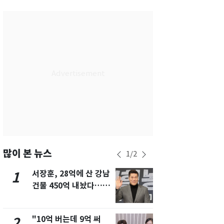
서울
24
℃
부산
28
℃
대구
27
℃
인천
27
℃
광주
28
℃
대전
28
℃
울산
27
℃
강릉
20
℃
많이 본 뉴스
1
/
2
제주
29
℃
서장훈, 28억에 산 강남
13호 태풍 '
1
6
건물 450억 내놨다…세
키나와·가고
후 차익 280억 '잭팟'
근…26만명
"10억 버는데 9억 써
낮 최고 37
2
7