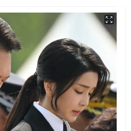
13호 태풍 '돌핀' 日오
6
키나와·가고시마현 접
근…26만명 대피령
낮 최고 37도 폭염 계
7