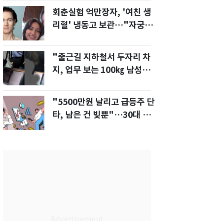
회춘실험 억만장자, '여친 생
리혈' 냉동고 보관…"자궁 내
부 궁금해"
"출근길 지하철서 두자리 차
지, 업무 보는 100㎏ 남성…
부딪히면 신경질"
"5500만원 날리고 급등주 단
타, 남은 건 빚뿐"…30대 여
성 파혼 위기