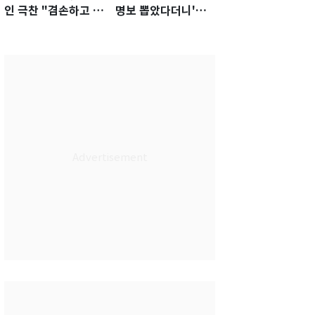
인 극찬 "겸손하고 노
명보 뽑았다더니'…2
력하는 선수…좋은
년 만에 말 바꾼 이임
첫인상"
생