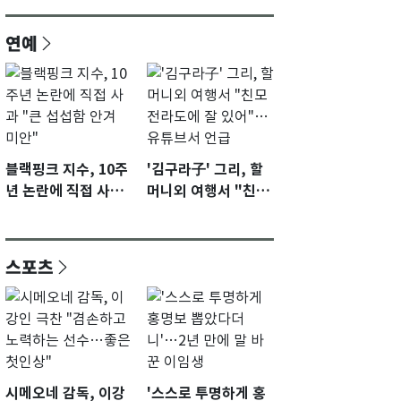
연예
블랙핑크 지수, 10주
'김구라子' 그리, 할
년 논란에 직접 사과
머니외 여행서 "친모
"큰 섭섭함 안겨 미
전라도에 잘 있어"…
안"
유튜브서 언급
스포츠
시메오네 감독, 이강
'스스로 투명하게 홍