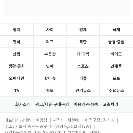
정치
사회
경제
국제
전국
외교
북한
금융·증권
산업
부동산
IT·과학
바이오
생활·문화
연예
스포츠
연재물
오피니언
핫이슈
피플
포토
TV
속보
인기뉴스
주요뉴스
회사소개
광고/제휴·구매문의
이용약관·정책
고충처리
대표이사/발행인 : 이영섭
|
편집인 : 채원배
|
편집국장 : 김기성
|
주소 : 서울시 종로구 종로 47 (공평동,SC빌딩17층)
|
사업자등록번호 : 101-86-62870
|
고충처리인 : 김성환
|