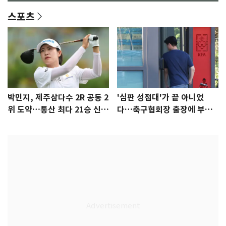
스포츠
박민지, 제주삼다수 2R 공동 2
'심판 성접대'가 끝 아니었
위 도약…통산 최다 21승 신기
다…축구협회장 출장에 부인
록 도전
3회 동반 '펑펑'