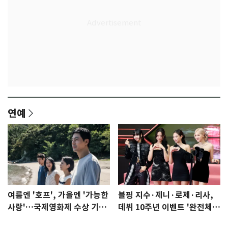
연예
여름엔 '호프', 가을엔 '가능한
블핑 지수·제니·로제·리사,
사랑'…국제영화제 수상 기대
데뷔 10주년 이벤트 '완전체'
감 [N이슈]
참석 확정…기대감 UP