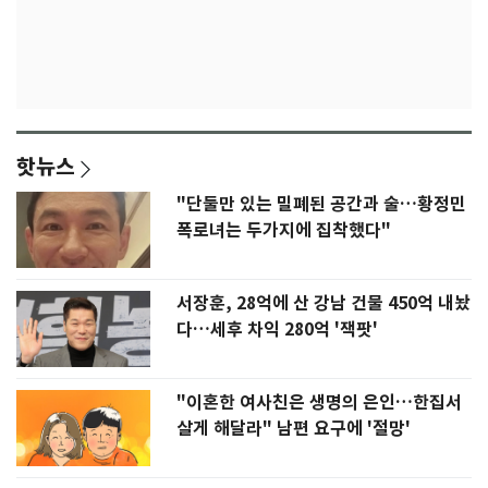
핫뉴스
"단둘만 있는 밀폐된 공간과 술…황정민
폭로녀는 두가지에 집착했다"
서장훈, 28억에 산 강남 건물 450억 내놨
다…세후 차익 280억 '잭팟'
"이혼한 여사친은 생명의 은인…한집서
살게 해달라" 남편 요구에 '절망'