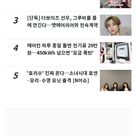
제
[단독] 더보이즈 선우, 그루비룸 품
3
에 안긴다…앳에어리어와 전속계약
에어컨 하루 종일 틀면 전기료 29만
4
원…450kWh 넘으면 '요금 폭탄'
'효리수' 진짜 온다…소녀시대 효연
5
·유리·수영 유닛 출격 [N이슈]