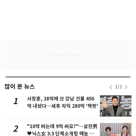
많이 본 뉴스
1
/
2
서장훈, 28억에 산 강남 건물 450
1
억 내놨다…세후 차익 280억 '잭팟'
"10억 버는데 9억 써요?"…삼전男
2
♥닉스女 3:3 단체소개팅 예능 화