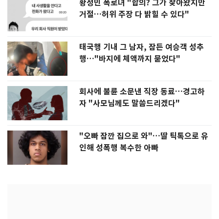
황정민 폭로녀 "합의? 그가 찾아왔지만
거절…허위 주장 다 밝힐 수 있다"
태국행 기내 그 남자, 잠든 여승객 성추
행…"바지에 체액까지 묻었다"
회사에 불륜 소문낸 직장 동료…경고하
자 "사모님께도 말씀드리겠다"
"오빠 잠깐 집으로 와"…딸 틱톡으로 유
인해 성폭행 복수한 아빠