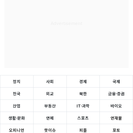
정치
사회
경제
국제
전국
외교
북한
금융·증권
산업
부동산
IT·과학
바이오
생활·문화
연예
스포츠
연재물
오피니언
핫이슈
피플
포토