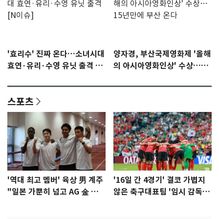
'효리수' 진짜 온다…소녀시대
양자경, 부산국제영화제 '올해
효연·유리·수영 유닛 출격 [N
의 아시아영화인상' 수상…15
이슈]
년만에 부산 온다
스포츠
'역대 최고 멤버' 육상 男 계주
'16일 간 4경기' 결코 가볍지
"일본 가뿐히 넘고 AG 金 따겠
않은 축구대표팀 '임시 감독'
다"
무게