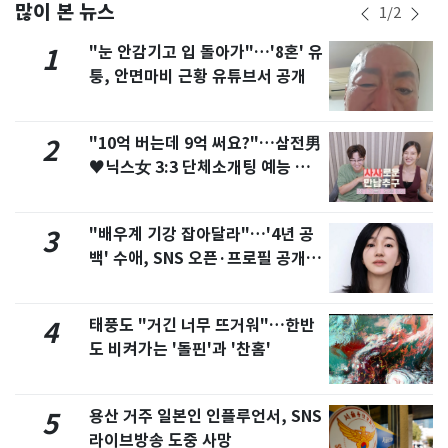
많이 본 뉴스
1
/
2
"눈 안감기고 입 돌아가"…'8혼' 유
1
퉁, 안면마비 근황 유튜브서 공개
"10억 버는데 9억 써요?"…삼전男
2
♥닉스女 3:3 단체소개팅 예능 화
제
"배우계 기강 잡아달라"…'4년 공
3
백' 수애, SNS 오픈·프로필 공개
화제
태풍도 "거긴 너무 뜨거워"…한반
4
도 비켜가는 '돌핀'과 '찬홈'
용산 거주 일본인 인플루언서, SNS
5
라이브방송 도중 사망