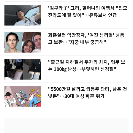
'김구라子' 그리, 할머니외 여행서 "친모
전라도에 잘 있어"…유튜브서 언급
회춘실험 억만장자, '여친 생리혈' 냉동
고 보관…"자궁 내부 궁금해"
"출근길 지하철서 두자리 차지, 업무 보
는 100㎏ 남성…부딪히면 신경질"
"5500만원 날리고 급등주 단타, 남은 건
빚뿐"…30대 여성 파혼 위기