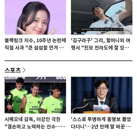
블랙핑크 지수, 10주년 논란에
'김구라子' 그리, 할머니외 여
직접 사과 "큰 섭섭함 안겨 미
행서 "친모 전라도에 잘 있
안"
어"…유튜브서 언급
스포츠
시메오네 감독, 이강인 극찬
'스스로 투명하게 홍명보 뽑았
"겸손하고 노력하는 선수…좋
다더니'…2년 만에 말 바꾼 이
은 첫인상"
임생