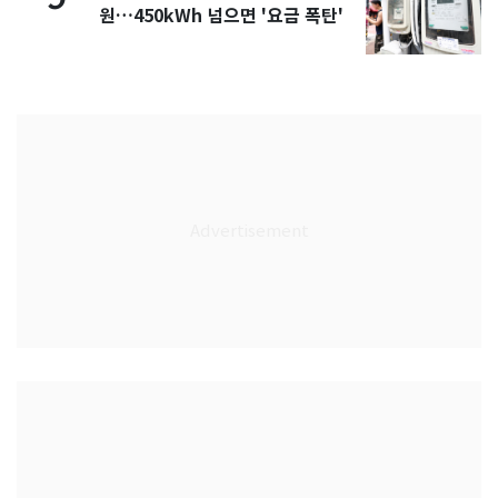
원…450kWh 넘으면 '요금 폭탄'