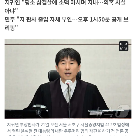
지귀연 "평소 삼겹살에 소맥 마시며 지내…의혹 사실
아냐"
민주 "지 판사 출입 자체 부인…오후 1시50분 공개 브
리핑"
지귀연 부장판사가 21일 오전 서울 서초구 서울중앙지법 417호 법정에
서 열린 윤석열 전 대통령의 내란 우두머리 혐의 재판을 하기 전 언론 공