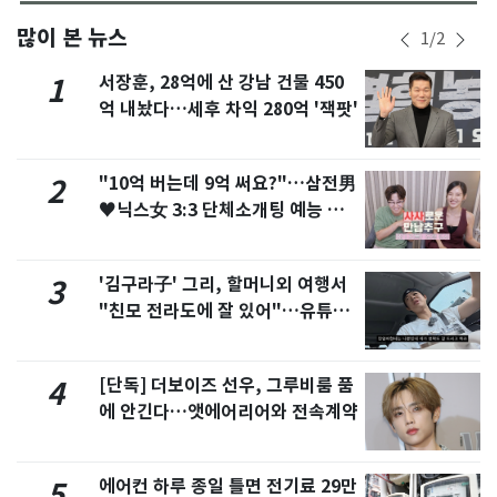
많이 본 뉴스
1
/
2
서장훈, 28억에 산 강남 건물 450
1
억 내놨다…세후 차익 280억 '잭팟'
"10억 버는데 9억 써요?"…삼전男
2
♥닉스女 3:3 단체소개팅 예능 화
제
'김구라子' 그리, 할머니외 여행서
3
"친모 전라도에 잘 있어"…유튜브
서 언급
[단독] 더보이즈 선우, 그루비룸 품
4
에 안긴다…앳에어리어와 전속계약
에어컨 하루 종일 틀면 전기료 29만
5