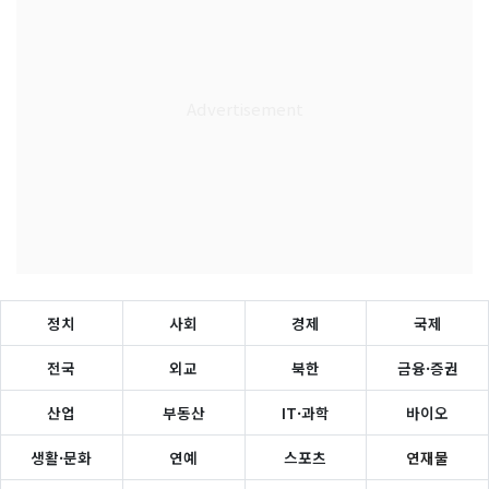
정치
사회
경제
국제
전국
외교
북한
금융·증권
산업
부동산
IT·과학
바이오
생활·문화
연예
스포츠
연재물