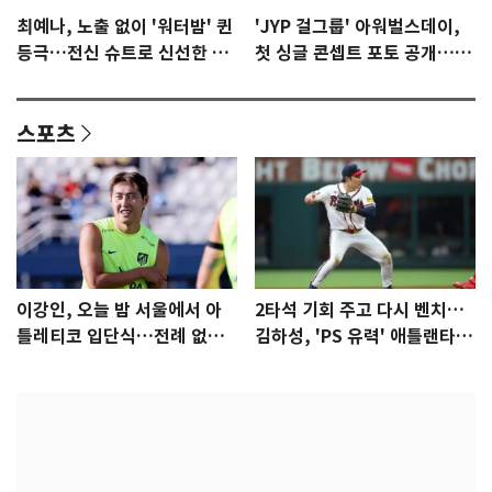
최예나, 노출 없이 '워터밤' 퀸
'JYP 걸그룹' 아워벌스데이,
등극…전신 슈트로 신선한 충
첫 싱글 콘셉트 포토 공개…청
격 [N샷]
량·키치
스포츠
이강인, 오늘 밤 서울에서 아
2타석 기회 주고 다시 벤치…
틀레티코 입단식…전례 없는
김하성, 'PS 유력' 애틀랜타에
특급대우
자리 있나