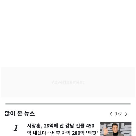
많이 본 뉴스
1
/
2
서장훈, 28억에 산 강남 건물 450
1
억 내놨다…세후 차익 280억 '잭팟'