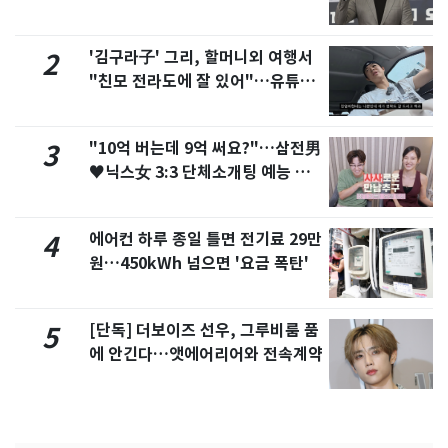
'김구라子' 그리, 할머니외 여행서
2
"친모 전라도에 잘 있어"…유튜브
서 언급
"10억 버는데 9억 써요?"…삼전男
3
♥닉스女 3:3 단체소개팅 예능 화
제
에어컨 하루 종일 틀면 전기료 29만
4
원…450kWh 넘으면 '요금 폭탄'
[단독] 더보이즈 선우, 그루비룸 품
5
에 안긴다…앳에어리어와 전속계약