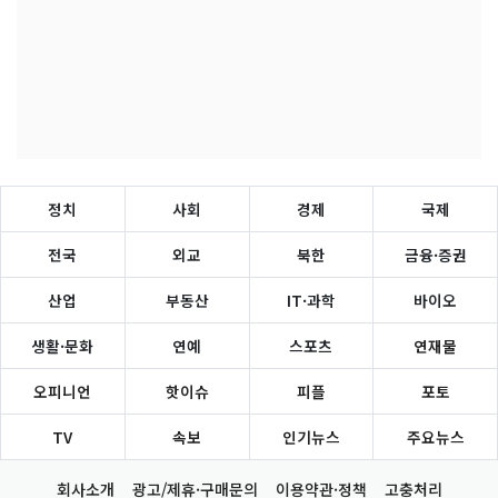
정치
사회
경제
국제
전국
외교
북한
금융·증권
산업
부동산
IT·과학
바이오
생활·문화
연예
스포츠
연재물
오피니언
핫이슈
피플
포토
TV
속보
인기뉴스
주요뉴스
회사소개
광고/제휴·구매문의
이용약관·정책
고충처리