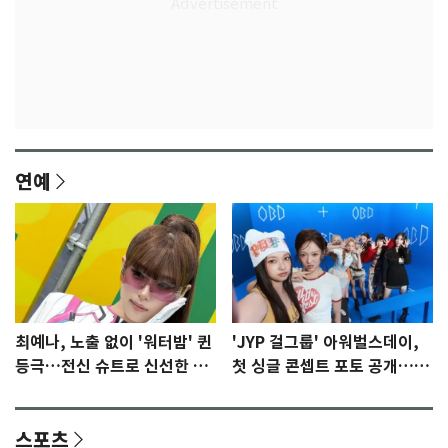
연예
최예나, 노출 없이 '워터밤' 퀸
'JYP 걸그룹' 아워벌스데이,
등극…전신 슈트로 신선한 충
첫 싱글 콘셉트 포토 공개…청
격 [N샷]
량·키치
스포츠