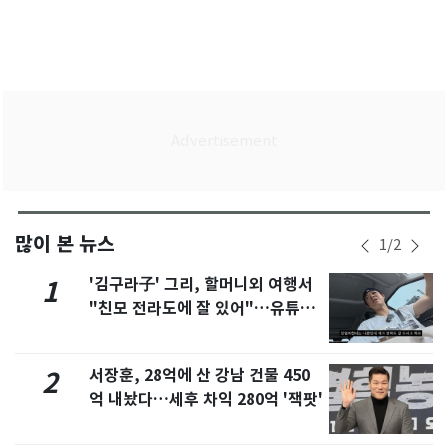
많이 본 뉴스
1
/
2
'김구라子' 그리, 할머니외 여행서
1
"친모 전라도에 잘 있어"…유튜브
서 언급
서장훈, 28억에 산 강남 건물 450
2
억 내놨다…세후 차익 280억 '잭팟'