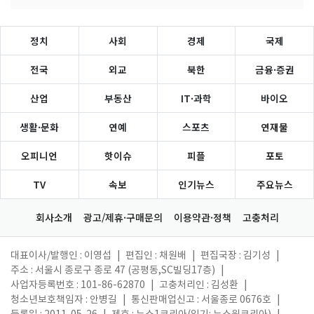
정치
사회
경제
국제
전국
외교
북한
금융·증권
산업
부동산
IT·과학
바이오
생활·문화
연예
스포츠
연재물
오피니언
핫이슈
피플
포토
TV
속보
인기뉴스
주요뉴스
회사소개
광고/제휴·구매문의
이용약관·정책
고충처리
대표이사/발행인 : 이영섭
|
편집인 : 채원배
|
편집국장 : 김기성
|
주소 : 서울시 종로구 종로 47 (공평동,SC빌딩17층)
|
사업자등록번호 : 101-86-62870
|
고충처리인 : 김성환
|
청소년보호책임자 : 안병길
|
통신판매업신고 : 서울종로 0676호
|