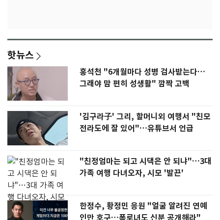
핫뉴스
홍석천 "6개월마다 성병 검사받는다…
그래야 맘 편히 성생활" 깜짝 고백
'김구라子' 그리, 할머니외 여행서 "친모
전라도에 잘 있어"…유튜브서 언급
"친정엄마는 되고 시댁은 안 되냐"…3대
가족 여행 다녀오자, 시모 '발끈'
한정수, 황정민 응원 "얼굴 알려진 연예
인만 호구…폭로녀도 신분 공개해라"