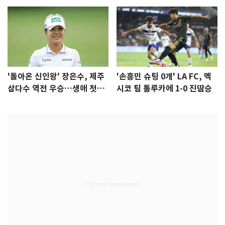
'돌아온 신인왕' 장은수, 제주
'손흥민 슈팅 0개' LA FC, 멕
삼다수 역전 우승…생애 첫승
시코 팀 톨루카에 1-0 진땀승
감격