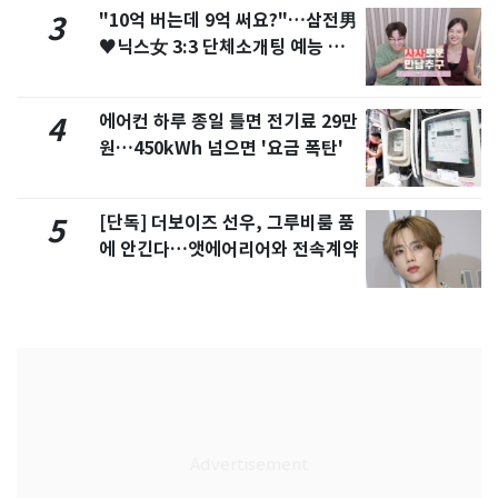
"10억 버는데 9억 써요?"…삼전男
3
♥닉스女 3:3 단체소개팅 예능 화
제
에어컨 하루 종일 틀면 전기료 29만
4
원…450kWh 넘으면 '요금 폭탄'
[단독] 더보이즈 선우, 그루비룸 품
5
에 안긴다…앳에어리어와 전속계약