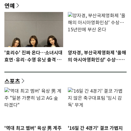
연예
'효리수' 진짜 온다…소녀시대
양자경, 부산국제영화제 '올해
효연·유리·수영 유닛 출격 [N
의 아시아영화인상' 수상…15
이슈]
년만에 부산 온다
스포츠
'역대 최고 멤버' 육상 男 계주
'16일 간 4경기' 결코 가볍지