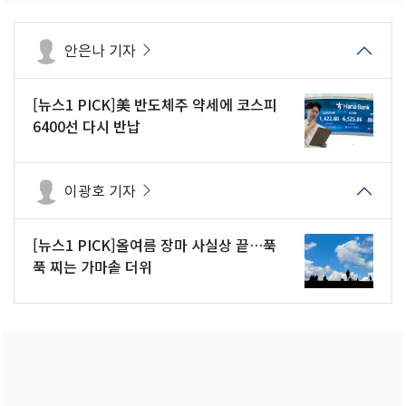
안은나 기자
[뉴스1 PICK]美 반도체주 약세에 코스피
6400선 다시 반납
이광호 기자
[뉴스1 PICK]올여름 장마 사실상 끝…푹
푹 찌는 가마솥 더위