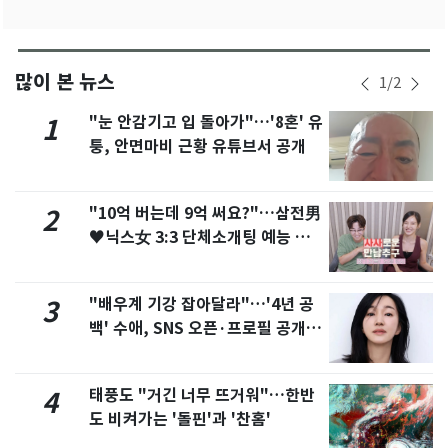
많이 본 뉴스
1
/
2
"눈 안감기고 입 돌아가"…'8혼' 유
1
퉁, 안면마비 근황 유튜브서 공개
"10억 버는데 9억 써요?"…삼전男
2
♥닉스女 3:3 단체소개팅 예능 화
제
"배우계 기강 잡아달라"…'4년 공
3
백' 수애, SNS 오픈·프로필 공개
화제
태풍도 "거긴 너무 뜨거워"…한반
4
도 비켜가는 '돌핀'과 '찬홈'