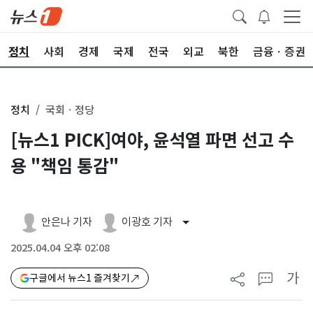
정치
사회
경제
국제
전국
외교
북한
금융ㆍ증권
정치
국회ㆍ정당
[뉴스1 PICK]여야, 윤석열 파면 선고 수
용 "책임 통감"
안은나 기자
이광호 기자
2025.04.04 오후 02:08
가
구글에서 뉴스1 즐겨찾기