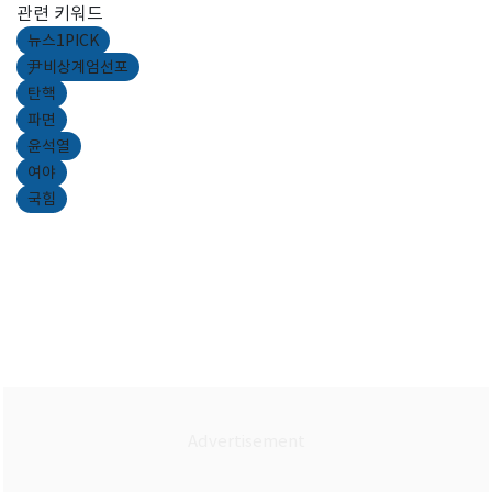
관련 키워드
뉴스1PICK
尹비상계엄선포
탄핵
파면
윤석열
여야
국힘