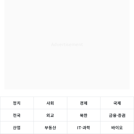
정치
사회
경제
국제
전국
외교
북한
금융·증권
산업
부동산
IT·과학
바이오