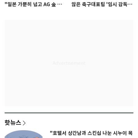
"일본 가뿐히 넘고 AG 金 따겠
않은 축구대표팀 '임시 감독'
다"
무게
핫뉴스
"호텔서 상간남과 스킨십 나눈 시누이 목