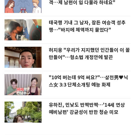
격…제 남편이 입 다물라 하네요"
태국행 기내 그 남자, 잠든 여승객 성추
행…"바지에 체액까지 묻었다"
허지웅 "우리가 지지했던 인간들이 이 꼴
만들어"…형소법 개정안에 발끈
"10억 버는데 9억 써요?"…삼전男♥닉
스女 3:3 단체소개팅 예능 화제
유하진, 민낯도 반짝반짝…'14세 연상
예비남편' 강균성이 반한 청순 미모