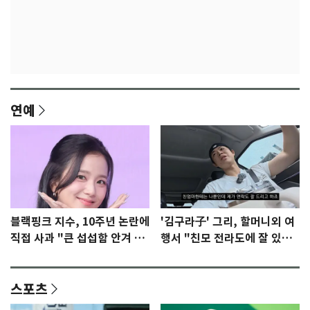
연예
블랙핑크 지수, 10주년 논란에
'김구라子' 그리, 할머니외 여
직접 사과 "큰 섭섭함 안겨 미
행서 "친모 전라도에 잘 있
안"
어"…유튜브서 언급
스포츠