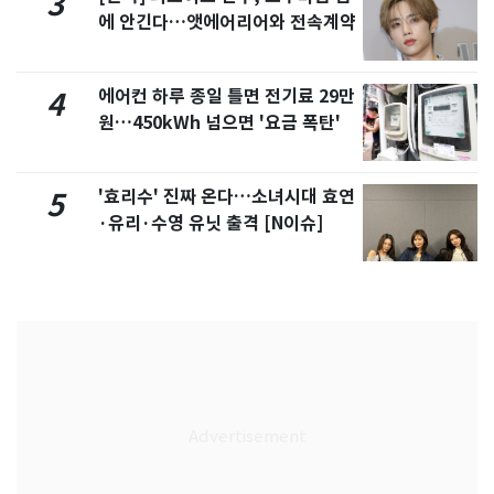
3
에 안긴다…앳에어리어와 전속계약
에어컨 하루 종일 틀면 전기료 29만
4
원…450kWh 넘으면 '요금 폭탄'
'효리수' 진짜 온다…소녀시대 효연
5
·유리·수영 유닛 출격 [N이슈]