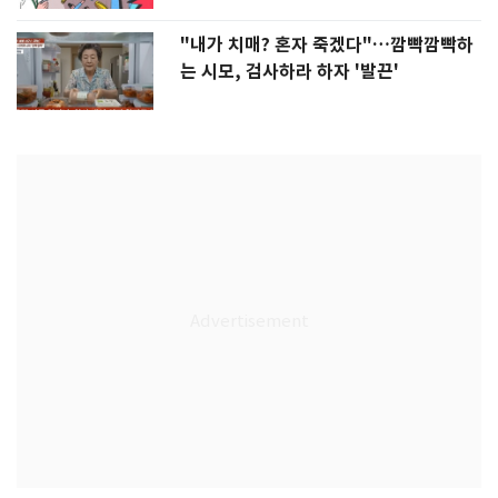
"내가 치매? 혼자 죽겠다"…깜빡깜빡하
는 시모, 검사하라 하자 '발끈'