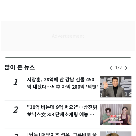
많이 본 뉴스
1
/
2
서장훈, 28억에 산 강남 건물 450
1
억 내놨다…세후 차익 280억 '잭팟'
"10억 버는데 9억 써요?"…삼전男
2
♥닉스女 3:3 단체소개팅 예능 화
제
[단독] 더보이즈 선우, 그루비룸 품