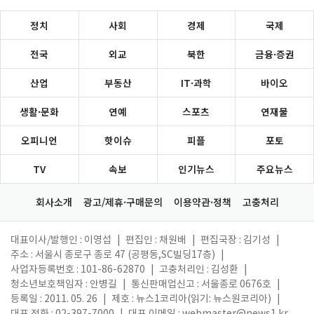
정치
사회
경제
국제
전국
외교
북한
금융·증권
산업
부동산
IT·과학
바이오
생활·문화
연예
스포츠
연재물
오피니언
핫이슈
피플
포토
TV
속보
인기뉴스
주요뉴스
회사소개
광고/제휴·구매문의
이용약관·정책
고충처리
대표이사/발행인 : 이영섭
|
편집인 : 채원배
|
편집국장 : 김기성
|
주소 : 서울시 종로구 종로 47 (공평동,SC빌딩17층)
|
사업자등록번호 : 101-86-62870
|
고충처리인 : 김성환
|
청소년보호책임자 : 안병길
|
통신판매업신고 : 서울종로 0676호
|
등록일 : 2011. 05. 26
|
제호 : 뉴스1코리아(읽기: 뉴스원코리아)
|
대표 전화 : 02-397-7000
|
대표 이메일 :
webmaster@news1.kr