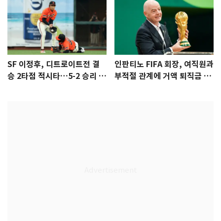
SF 이정후, 디트로이트전 결
인판티노 FIFA 회장, 여직원과
승 2타점 적시타…5-2 승리 견
부적절 관계에 거액 퇴직금 지
인
급 논란