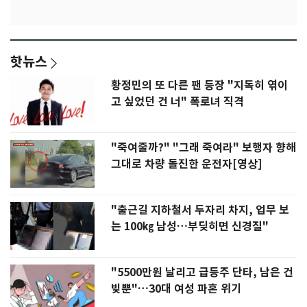
핫뉴스
황정민의 또 다른 팬 등장 "지독히 엮이
고 싶었던 건 너" 폭로녀 직격
"죽여줄까?" "그래 죽여라" 보행자 향해
그대로 차량 돌진한 운전자[영상]
"출근길 지하철서 두자리 차지, 업무 보
는 100㎏ 남성…부딪히면 신경질"
"5500만원 날리고 급등주 단타, 남은 건
빚뿐"…30대 여성 파혼 위기