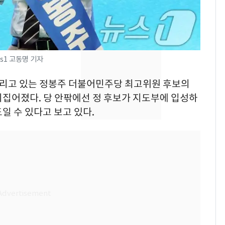
속…전국 곳곳 비 [오늘
날씨]
[단독]중수청 가는 검찰
8
수사관 경력 합산 추
s1 고동명 기자
진…법무사·집행관 '혜
택' 유지
 달리고 있는 정봉주 더불어민주당 최고위원 후보의
"캐리비안 베이 여자 탈
9
의실에 남자가 있어
뒤집어졌다. 당 안팎에선 정 후보가 지도부에 입성하
요"…경찰 수사
일 수 있다고 보고 있다.
전남광주 화정역 인근서
10
교통사고로 40대 심정
지…6명 부상