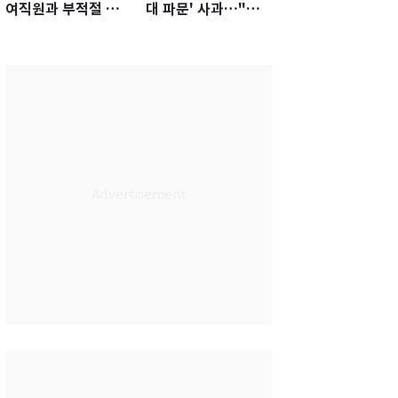
여직원과 부적절 관
대 파문' 사과…"참
계에 거액 퇴직금 지
담한 상황, 쇄신 약
급 논란
속"