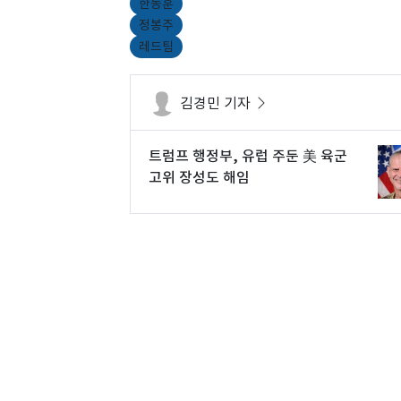
한동훈
정봉주
레드팀
김경민 기자
트럼프 행정부, 유럽 주둔 美 육군
고위 장성도 해임