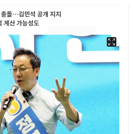
때 충돌…김민석 공개 지지
적 계산 가능성도
13호 태풍 '돌핀' 日오
6
키나와·가고시마현 접
근…26만명 대피령
낮 최고 37도 폭염 계
7