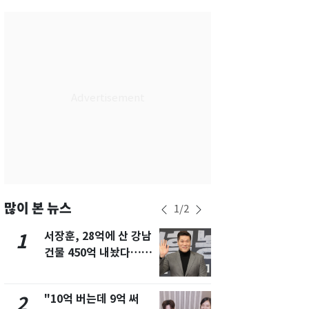
서울
35
℃
부산
34
℃
대구
34
℃
인천
36
℃
광주
34
℃
대전
35
℃
울산
31
℃
강릉
24
℃
많이 본 뉴스
1
/
2
제주
30
℃
서장훈, 28억에 산 강남
13호 태풍 '
1
6
건물 450억 내놨다…세
키나와·가고
후 차익 280억 '잭팟'
근…26만명
"10억 버는데 9억 써
낮 최고 37
2
7