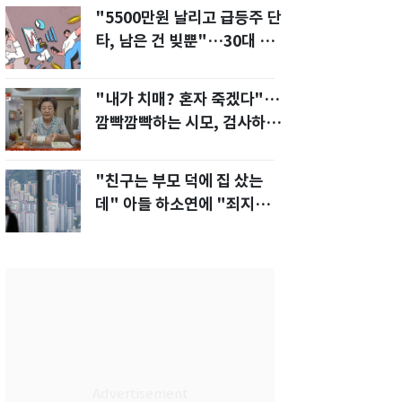
"5500만원 날리고 급등주 단
타, 남은 건 빚뿐"…30대 여
성 파혼 위기
"내가 치매? 혼자 죽겠다"…
깜빡깜빡하는 시모, 검사하라
하자 '발끈'
"친구는 부모 덕에 집 샀는
데" 아들 하소연에 "죄지었
다" 사죄 '먹먹'