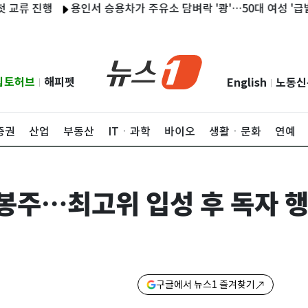
 진행
용인서 승용차가 주유소 담벼락 '쾅'…50대 여성 '급발진' 주
립토허브
해피펫
English
노동신
|
|
증권
산업
부동산
ITㆍ과학
바이오
생활ㆍ문화
연예
정봉주…최고위 입성 후 독자 
구글에서 뉴스1 즐겨찾기