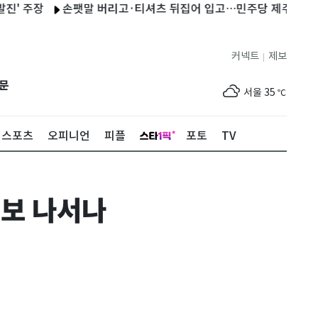
장
손팻말 버리고·티셔츠 뒤집어 입고…민주당 제주 합동연설회
커넥트
제보
|
제주
30
℃
문
서울
35
℃
부산
34
℃
스포츠
오피니언
피플
포토
TV
대구
34
℃
인천
36
℃
행보 나서나
광주
34
℃
대전
35
℃
울산
31
℃
강릉
24
℃
제주
30
℃