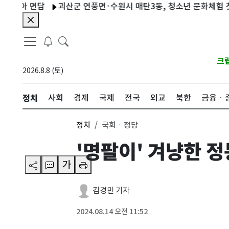
 면담
괴산군 연풍면·수원시 매탄3동, 청소년 문화체험 첫 교류
크
2026.8.8 (토)
정치
사회
경제
국제
전국
외교
북한
금융ㆍ
정치
국회ㆍ정당
'명팔이' 겨냥한 
가
김경민 기자
2024.08.14 오전 11:52