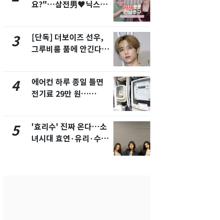
요?"…삼전男♥닉스女
속…전국 곳곳
3:3 단체소개팅 예능 화
날씨]
제
[단독] 더보이즈 선우,
[단독]중수
3
8
그루비룸 품에 안긴다…
수사관 경력
앳에어리어와 전속계약
진…법무사·
택' 유지
에어컨 하루 종일 틀면
"캐리비안 
4
9
전기료 29만 원…
의실에 남자
450kWh 넘으면 '요금
요"…경찰 
폭탄'
'효리수' 진짜 온다…소
전남광주 화
5
10
녀시대 효연·유리·수영
교통사고로 
유닛 출격 [N이슈]
지…6명 부