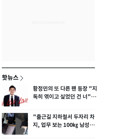
핫뉴스
황정민의 또 다른 팬 등장 "지
독히 엮이고 싶었던 건 너" 폭
로녀 직격
"출근길 지하철서 두자리 차
지, 업무 보는 100㎏ 남성…
부딪히면 신경질"