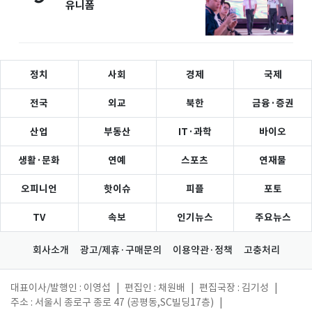
유니폼
정치
사회
경제
국제
전국
외교
북한
금융·증권
산업
부동산
IT·과학
바이오
생활·문화
연예
스포츠
연재물
오피니언
핫이슈
피플
포토
TV
속보
인기뉴스
주요뉴스
회사소개
광고/제휴·구매문의
이용약관·정책
고충처리
대표이사/발행인 : 이영섭
|
편집인 : 채원배
|
편집국장 : 김기성
|
주소 : 서울시 종로구 종로 47 (공평동,SC빌딩17층)
|