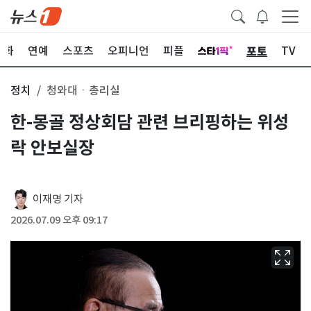
포토
문화
연예
스포츠
오피니언
피플
TV
정치
청와대ㆍ총리실
한-몽골 정상회담 관련 브리핑하는 위성
락 안보실장
이재명 기자
2026.07.09 오후 09:17