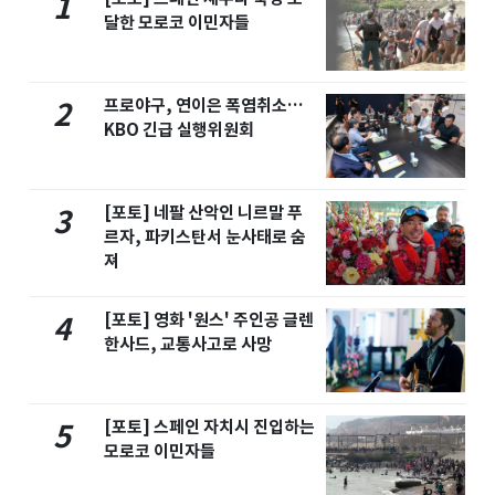
1
달한 모로코 이민자들
프로야구, 연이은 폭염취소…
2
KBO 긴급 실행위원회
[포토] 네팔 산악인 니르말 푸
3
르자, 파키스탄서 눈사태로 숨
져
[포토] 영화 '원스' 주인공 글렌
4
한사드, 교통사고로 사망
[포토] 스페인 자치시 진입하는
5
모로코 이민자들