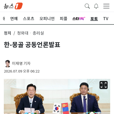
포토
문화
연예
스포츠
오피니언
피플
TV
정치
청와대ㆍ총리실
한-몽골 공동언론발표
이재명 기자
2026.07.09 오후 06:22