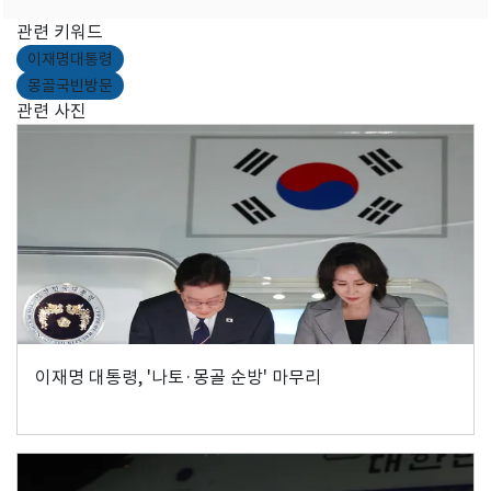
관련 키워드
이재명대통령
몽골국빈방문
관련 사진
이재명 대통령, '나토·몽골 순방' 마무리