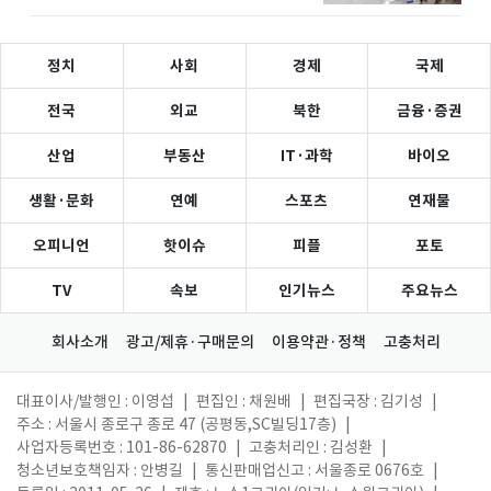
정치
사회
경제
국제
전국
외교
북한
금융·증권
산업
부동산
IT·과학
바이오
생활·문화
연예
스포츠
연재물
오피니언
핫이슈
피플
포토
TV
속보
인기뉴스
주요뉴스
회사소개
광고/제휴·구매문의
이용약관·정책
고충처리
대표이사/발행인 : 이영섭
|
편집인 : 채원배
|
편집국장 : 김기성
|
주소 : 서울시 종로구 종로 47 (공평동,SC빌딩17층)
|
사업자등록번호 : 101-86-62870
|
고충처리인 : 김성환
|
청소년보호책임자 : 안병길
|
통신판매업신고 : 서울종로 0676호
|