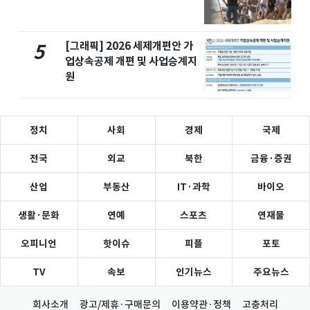
[그래픽] 2026 세제개편안 가
5
업상속공제 개편 및 사업승계지
원
정치
사회
경제
국제
전국
외교
북한
금융·증권
산업
부동산
IT·과학
바이오
생활·문화
연예
스포츠
연재물
오피니언
핫이슈
피플
포토
TV
속보
인기뉴스
주요뉴스
회사소개
광고/제휴·구매문의
이용약관·정책
고충처리