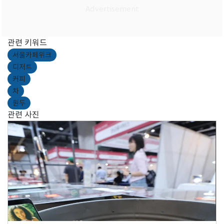
관련 키워드
서울카페위크
디저트
커피
차
원두
관련 사진