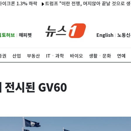
 1.3% 하락
트럼프 "이란 전쟁, 머지않아 끝날 것으로 생각"
립토허브
해피펫
English
노동신
|
|
증권
산업
부동산
ITㆍ과학
바이오
생활ㆍ문화
연예
 전시된 GV60