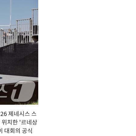
서울
28
℃
부산
26
℃
대구
26
℃
인천
28
℃
광주
25
℃
대전
26
℃
울산
24
℃
강릉
23
℃
제주
27
℃
26 제네시스 스
릭에 위치한 '르네상
이 대회의 공식