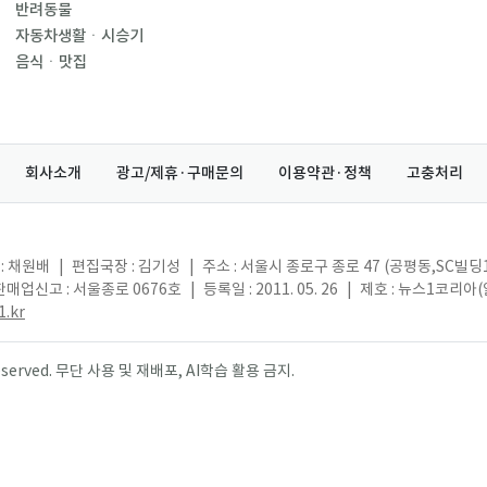
반려동물
자동차생활ㆍ시승기
음식ㆍ맛집
회사소개
광고/제휴·구매문의
이용약관·정책
고충처리
: 채원배
|
편집국장 : 김기성
|
주소 : 서울시 종로구 종로 47 (공평동,SC빌딩
매업신고 : 서울종로 0676호
|
등록일 : 2011. 05. 26
|
제호 : 뉴스1코리아
.kr
s reserved. 무단 사용 및 재배포, AI학습 활용 금지.