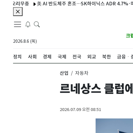
 오리무중
美 AI 반도체주 혼조…SK하이닉스 ADR 4.7%·마이크론
크
2026.8.6 (목)
정치
사회
경제
국제
전국
외교
북한
금융ㆍ
산업
자동차
르네상스 클럽에
2026.07.09 오전 08:51