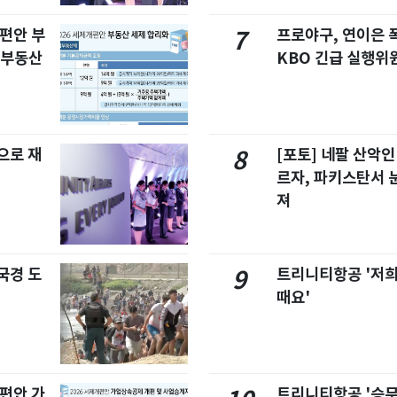
개편안 부
프로야구, 연이은
7
합부동산
KBO 긴급 실행위
으로 재
[포토] 네팔 산악인
8
르자, 파키스탄서 
져
국경 도
트리니티항공 '저희
9
때요'
개편안 가
트리니티항공 '승