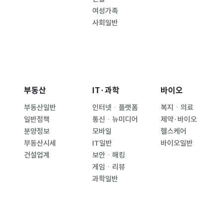
여성가족
사회일반
부동산
IT·과학
바이오
부동산일반
인터넷ㆍ플랫폼
복지ㆍ의료
일반정책
통신ㆍ뉴미디어
제약·바이오
분양정보
모바일
헬스케어
부동산시세
IT일반
바이오일반
건설업계
보안ㆍ해킹
게임ㆍ리뷰
과학일반