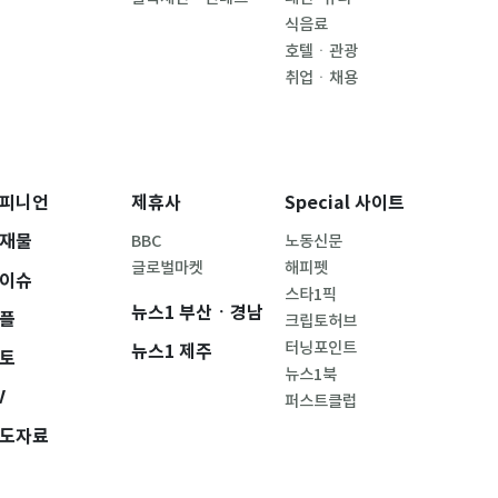
식음료
호텔ㆍ관광
취업ㆍ채용
피니언
제휴사
Special 사이트
재물
BBC
노동신문
글로벌마켓
해피펫
이슈
스타1픽
뉴스1 부산ㆍ경남
플
크립토허브
터닝포인트
뉴스1 제주
토
뉴스1북
V
퍼스트클럽
도자료