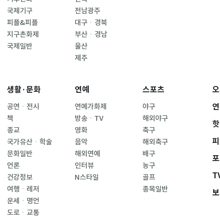
국제기구
전남광주
피플&피플
대구ㆍ경북
지구촌화제
부산ㆍ경남
국제일반
울산
제주
생활·문화
연예
스포츠
오
연
공연ㆍ전시
연예가화제
야구
책
방송ㆍTV
해외야구
핫
종교
영화
축구
피
국가유산ㆍ학술
음악
해외축구
문화일반
해외연예
배구
포
언론
인터뷰
농구
T
건강정보
N스타일
골프
여행ㆍ레저
종목일반
보
운세ㆍ명언
도로ㆍ교통