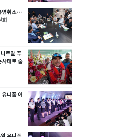
 폭염취소…
원회
 니르말 푸
눈사태로 숨
 유니폼 어
무원 유니폼