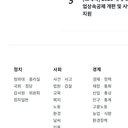
5
업상속공제 개편 및 
지원
정치
사회
경제
청와대ㆍ총리실
사건ㆍ사고
경제ㆍ정책
국회ㆍ정당
법원ㆍ검찰
재정ㆍ통화
감사원ㆍ위원회
교육
산업ㆍ통상
정치일반
복지
인구ㆍ통계
노동
고용노동
환경
농업ㆍ식량
날씨
환경정책
인물