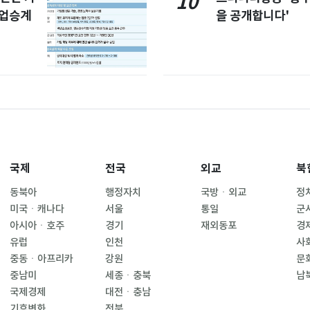
10
사업승계
을 공개합니다'
국제
전국
외교
북
동북아
행정자치
국방ㆍ외교
정
미국ㆍ캐나다
서울
통일
군
아시아ㆍ호주
경기
재외동포
경
유럽
인천
사
중동ㆍ아프리카
강원
문
중남미
세종ㆍ충북
남
국제경제
대전ㆍ충남
기후변화
전북