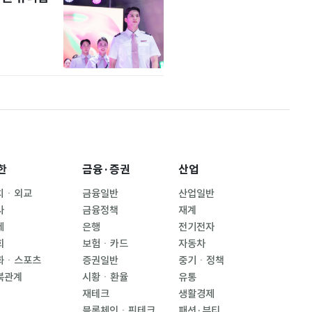
한
금융·증권
산업
치ㆍ외교
금융일반
산업일반
사
금융정책
재계
제
은행
전기전자
회
보험ㆍ카드
자동차
화ㆍ스포츠
증권일반
중기ㆍ정책
북관계
시황ㆍ환율
유통
재테크
생활경제
블록체인ㆍ핀테크
패션·뷰티