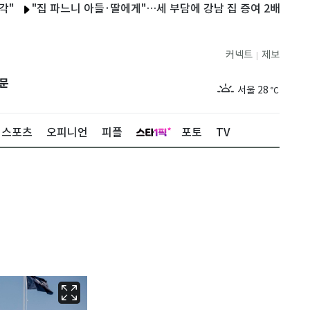
"집 파느니 아들·딸에게"…세 부담에 강남 집 증여 2배 급증
개발
커넥트
제보
|
제주
27
℃
문
서울
28
℃
부산
26
℃
스포츠
오피니언
피플
포토
TV
대구
26
℃
인천
28
℃
광주
25
℃
대전
26
℃
울산
24
℃
강릉
23
℃
제주
27
℃