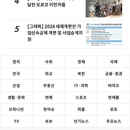
4
달한 모로코 이민자들
[그래픽] 2026 세제개편안 가
5
업상속공제 개편 및 사업승계지
원
정치
사회
경제
국제
전국
외교
북한
금융·증권
산업
부동산
IT·과학
바이오
생활·문화
연예
스포츠
연재물
오피니언
핫이슈
피플
포토
TV
속보
인기뉴스
주요뉴스