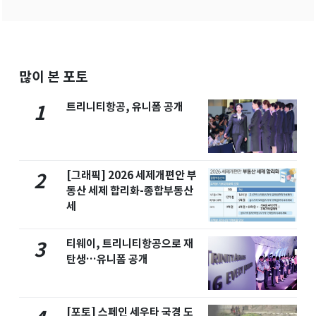
많이 본 포토
트리니티항공, 유니폼 공개
1
[그래픽] 2026 세제개편안 부
2
동산 세제 합리화-종합부동산
세
티웨이, 트리니티항공으로 재
3
탄생…유니폼 공개
[포토] 스페인 세우타 국경 도