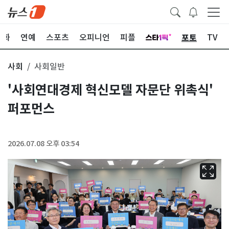
포토
문화
연예
스포츠
오피니언
피플
TV
사회
사회일반
'사회연대경제 혁신모델 자문단 위촉식'
퍼포먼스
2026.07.08 오후 03:54