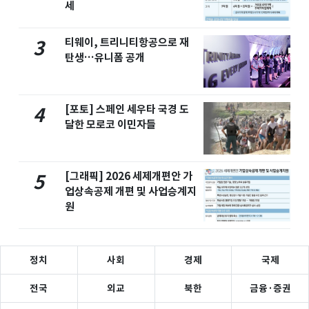
세
티웨이, 트리니티항공으로 재
3
탄생…유니폼 공개
[포토] 스페인 세우타 국경 도
4
달한 모로코 이민자들
[그래픽] 2026 세제개편안 가
5
업상속공제 개편 및 사업승계지
원
정치
사회
경제
국제
전국
외교
북한
금융·증권