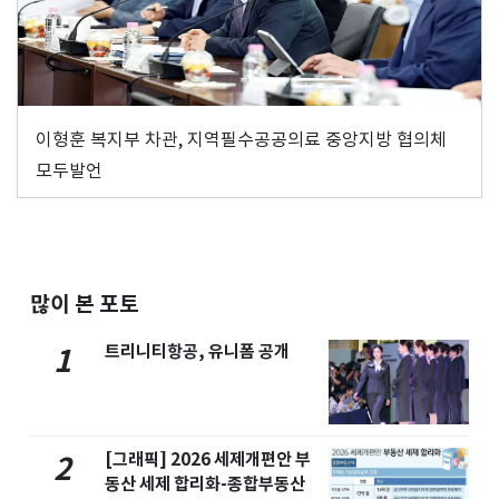
이형훈 복지부 차관, 지역필수공공의료 중앙지방 협의체
모두발언
많이 본 포토
트리니티항공, 유니폼 공개
1
[그래픽] 2026 세제개편안 부
2
동산 세제 합리화-종합부동산