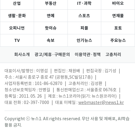
산업
부동산
IT·과학
바이오
생활·문화
연예
스포츠
연재물
오피니언
핫이슈
피플
포토
TV
속보
인기뉴스
주요뉴스
회사소개
광고/제휴·구매문의
이용약관·정책
고충처리
대표이사/발행인 : 이영섭
|
편집인 : 채원배
|
편집국장 : 김기성
|
주소 : 서울시 종로구 종로 47 (공평동,SC빌딩17층)
|
사업자등록번호 : 101-86-62870
|
고충처리인 : 김성환
|
청소년보호책임자 : 안병길
|
통신판매업신고 : 서울종로 0676호
|
등록일 : 2011. 05. 26
|
제호 : 뉴스1코리아(읽기: 뉴스원코리아)
|
대표 전화 : 02-397-7000
|
대표 이메일 :
webmaster@news1.kr
Copyright ⓒ 뉴스1. All rights reserved. 무단 사용 및 재배포, AI학습
활용 금지.