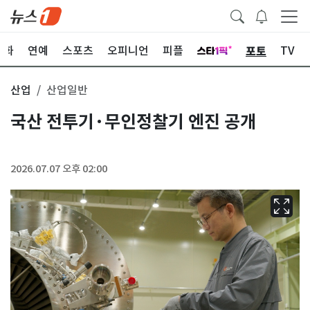
포토
문화
연예
스포츠
오피니언
피플
TV
산업
산업일반
국산 전투기·무인정찰기 엔진 공개
2026.07.07 오후 02:00