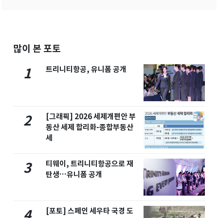
많이 본 포토
트리니티항공, 유니폼 공개
1
[그래픽] 2026 세제개편안 부
2
동산 세제 합리화-종합부동산
세
티웨이, 트리니티항공으로 재
3
탄생…유니폼 공개
[포토] 스페인 세우타 국경 도
4