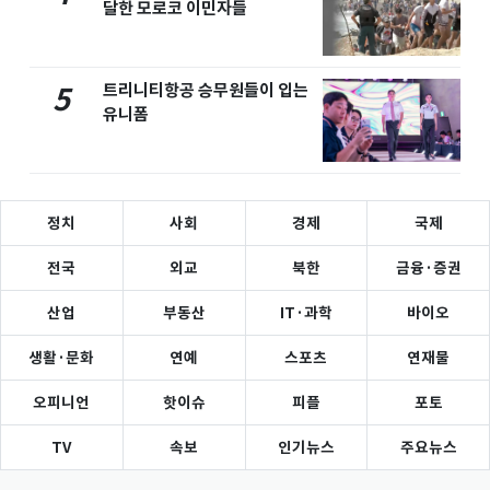
달한 모로코 이민자들
트리니티항공 승무원들이 입는
5
유니폼
정치
사회
경제
국제
전국
외교
북한
금융·증권
산업
부동산
IT·과학
바이오
생활·문화
연예
스포츠
연재물
오피니언
핫이슈
피플
포토
TV
속보
인기뉴스
주요뉴스