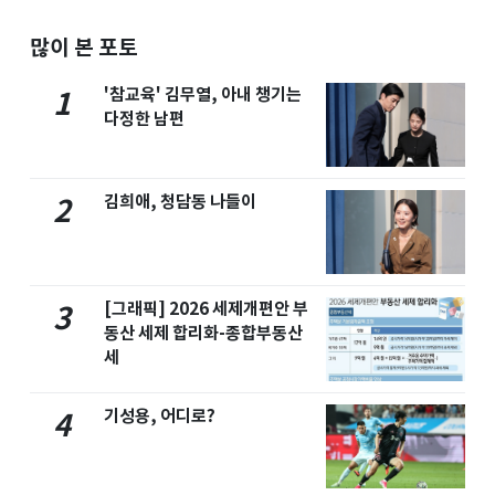
많이 본 포토
'참교육' 김무열, 아내 챙기는
1
다정한 남편
김희애, 청담동 나들이
2
[그래픽] 2026 세제개편안 부
3
동산 세제 합리화-종합부동산
세
기성용, 어디로?
4