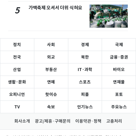
가맥축제 오셔서 더위 식혀요
5
정치
사회
경제
국제
전국
외교
북한
금융·증권
산업
부동산
IT·과학
바이오
생활·문화
연예
스포츠
연재물
오피니언
핫이슈
피플
포토
TV
속보
인기뉴스
주요뉴스
회사소개
광고/제휴·구매문의
이용약관·정책
고충처리