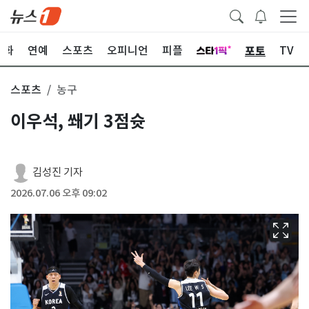
포토
문화
연예
스포츠
오피니언
피플
TV
스포츠
농구
이우석, 쐐기 3점슛
김성진 기자
2026.07.06 오후 09:02