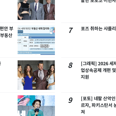
달한 모로코 이민
개편안 부
포즈 취하는 샤를리
7
합부동산
빠
[그래픽] 2026 
8
업상속공제 개편 및
지원
[포토] 네팔 산악인
9
르자, 파키스탄서 
져