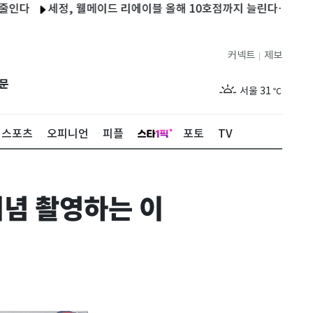
세정, 웰메이드 리에이블 올해 10호점까지 늘린다…매출 40% ↑
커넥트
제보
|
제주
27
℃
문
서울
31
℃
부산
29
℃
스포츠
오피니언
피플
포토
TV
대구
30
℃
인천
33
℃
념 촬영하는 이
광주
30
℃
대전
29
℃
울산
29
℃
강릉
27
℃
제주
27
℃