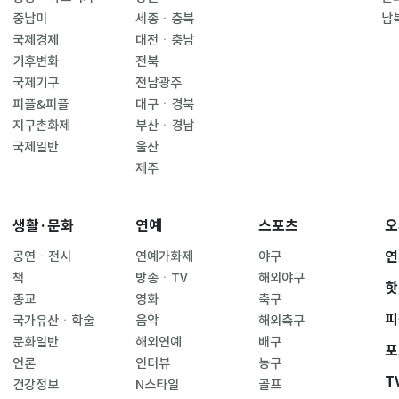
중남미
세종ㆍ충북
남
국제경제
대전ㆍ충남
기후변화
전북
국제기구
전남광주
피플&피플
대구ㆍ경북
지구촌화제
부산ㆍ경남
국제일반
울산
제주
생활·문화
연예
스포츠
오
연
공연ㆍ전시
연예가화제
야구
책
방송ㆍTV
해외야구
핫
종교
영화
축구
피
국가유산ㆍ학술
음악
해외축구
문화일반
해외연예
배구
포
언론
인터뷰
농구
T
건강정보
N스타일
골프