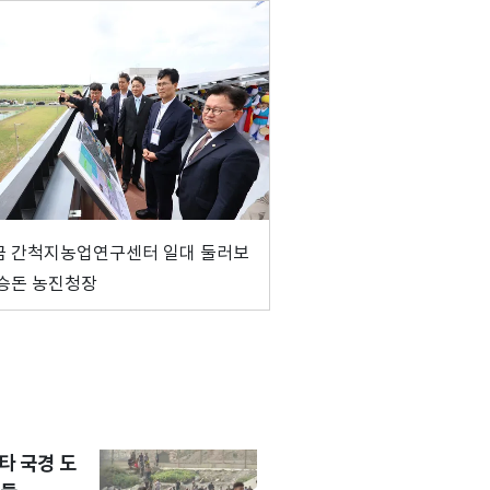
금 간척지농업연구센터 일대 둘러보
승돈 농진청장
타 국경 도