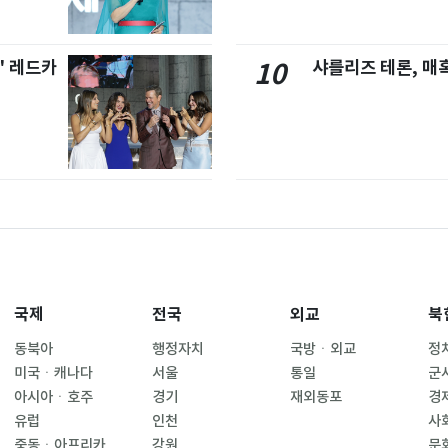
' 레드카
샤를리즈 테론, 매
10
국제
전국
외교
북
동북아
행정자치
국방ㆍ외교
정
미국ㆍ캐나다
서울
통일
군
아시아ㆍ호주
경기
재외동포
경
유럽
인천
사
중동ㆍ아프리카
강원
문