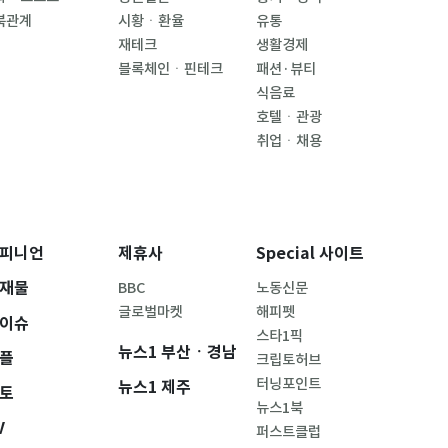
북관계
시황ㆍ환율
유통
재테크
생활경제
블록체인ㆍ핀테크
패션·뷰티
식음료
호텔ㆍ관광
취업ㆍ채용
피니언
제휴사
Special 사이트
재물
BBC
노동신문
글로벌마켓
해피펫
이슈
스타1픽
뉴스1 부산ㆍ경남
플
크립토허브
터닝포인트
뉴스1 제주
토
뉴스1북
V
퍼스트클럽