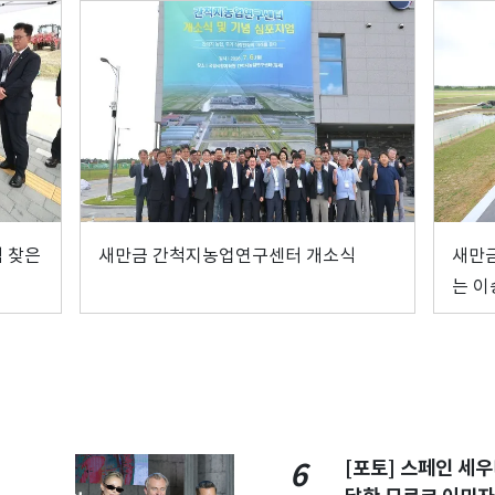
 찾은
새만금 간척지농업연구센터 개소식
새만
는 이
[포토] 스페인 세우
6