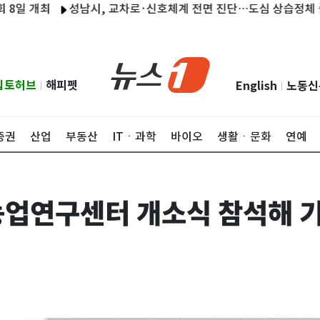
개최
성남시, 교차로·신호체계 전면 진단…도심 상습정체 줄인다
립토허브
해피펫
English
노동신
|
|
증권
산업
부동산
ITㆍ과학
바이오
생활ㆍ문화
연예
업연구센터 개소식 참석해 기