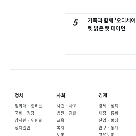
가족과 함께 '오디세이
5
펫 밝은 맷 데이먼
정치
사회
경제
청와대ㆍ총리실
사건ㆍ사고
경제ㆍ정책
국회ㆍ정당
법원ㆍ검찰
재정ㆍ통화
감사원ㆍ위원회
교육
산업ㆍ통상
정치일반
복지
인구ㆍ통계
노동
고용노동