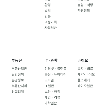
환경
농업ㆍ식량
날씨
환경정책
인물
여성가족
사회일반
부동산
IT·과학
바이오
부동산일반
인터넷ㆍ플랫폼
복지ㆍ의료
일반정책
통신ㆍ뉴미디어
제약·바이오
분양정보
모바일
헬스케어
부동산시세
IT일반
바이오일반
건설업계
보안ㆍ해킹
게임ㆍ리뷰
과학일반