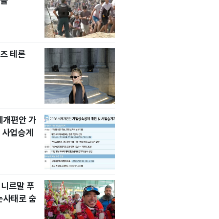
자들
즈 테론
세제개편안 가
 사업승계
 니르말 푸
눈사태로 숨