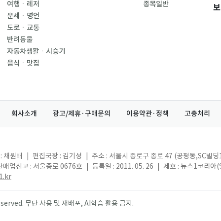
여행ㆍ레저
종목일반
보
운세ㆍ명언
도로ㆍ교통
반려동물
자동차생활ㆍ시승기
음식ㆍ맛집
회사소개
광고/제휴·구매문의
이용약관·정책
고충처리
: 채원배
|
편집국장 : 김기성
|
주소 : 서울시 종로구 종로 47 (공평동,SC빌딩
매업신고 : 서울종로 0676호
|
등록일 : 2011. 05. 26
|
제호 : 뉴스1코리아
.kr
s reserved. 무단 사용 및 재배포, AI학습 활용 금지.