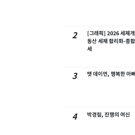
[그래픽] 2026 세제
2
동산 세제 합리화-종
세
맷 데이먼, 행복한 아
3
박경림, 진행의 여신
4