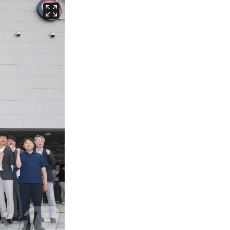
서울
31
℃
부산
29
℃
대구
30
℃
인천
33
℃
광주
30
℃
대전
29
℃
울산
29
℃
강릉
27
℃
제주
27
℃