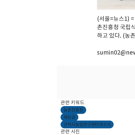
(서울=뉴스1)
촌진흥청 국립
하고 있다. (농촌
sumin02@new
관련 키워드
농촌진흥청
새만금
간척지농업연구센터개소식
관련 사진