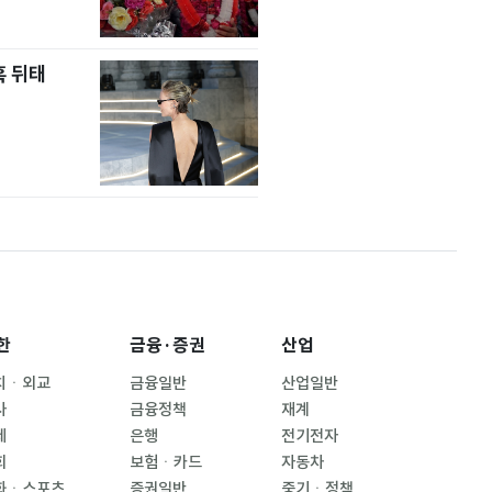
혹 뒤태
한
금융·증권
산업
치ㆍ외교
금융일반
산업일반
사
금융정책
재계
제
은행
전기전자
회
보험ㆍ카드
자동차
화ㆍ스포츠
증권일반
중기ㆍ정책