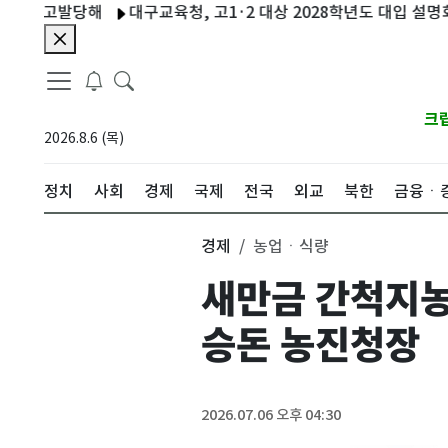
고발당해
대구교육청, 고1·2 대상 2028학년도 대입 설명회 8일 
크
2026.8.6 (목)
정치
사회
경제
국제
전국
외교
북한
금융ㆍ
경제
농업ㆍ식량
새만금 간척지농
승돈 농진청장
2026.07.06 오후 04:30