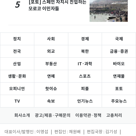
[포토] 스페인 자치시 진입하는
5
모로코 이민자들
정치
사회
경제
국제
전국
외교
북한
금융·증권
산업
부동산
IT·과학
바이오
생활·문화
연예
스포츠
연재물
오피니언
핫이슈
피플
포토
TV
속보
인기뉴스
주요뉴스
회사소개
광고/제휴·구매문의
이용약관·정책
고충처리
대표이사/발행인 : 이영섭
|
편집인 : 채원배
|
편집국장 : 김기성
|