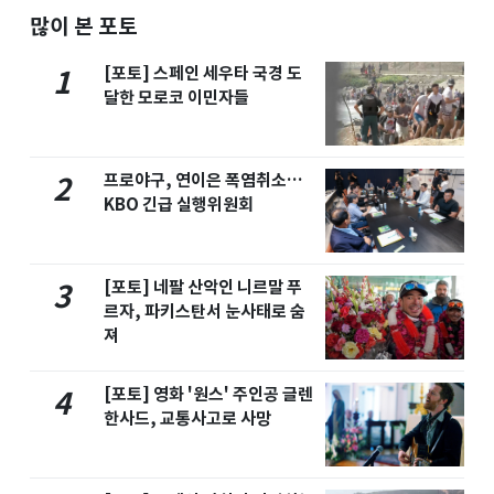
많이 본 포토
[포토] 스페인 세우타 국경 도
1
달한 모로코 이민자들
프로야구, 연이은 폭염취소…
2
KBO 긴급 실행위원회
[포토] 네팔 산악인 니르말 푸
3
르자, 파키스탄서 눈사태로 숨
져
[포토] 영화 '원스' 주인공 글렌
4
한사드, 교통사고로 사망