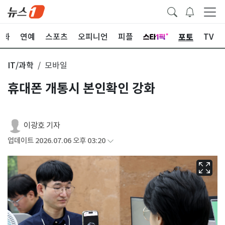
포토
문화
연예
스포츠
오피니언
피플
TV
IT/과학
모바일
휴대폰 개통시 본인확인 강화
이광호 기자
업데이트 2026.07.06 오후 03:20