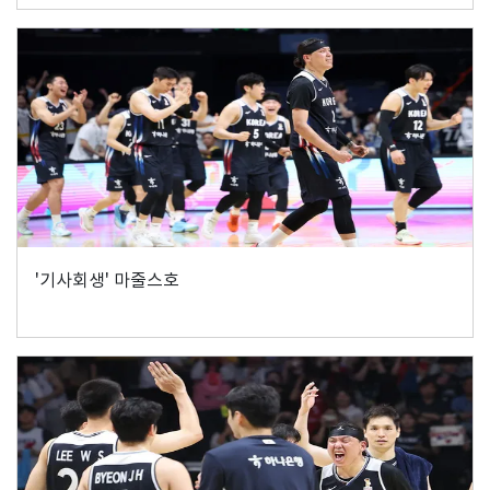
'기사회생' 마줄스호