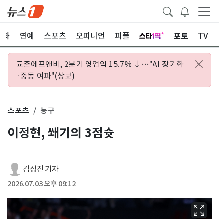
포토
문화
연예
스포츠
오피니언
피플
TV
교촌에프앤비, 2분기 영업익 15.7% ↓…"AI 장기화
·중동 여파"(상보)
스포츠
농구
이정현, 쐐기의 3점슛
김성진 기자
2026.07.03 오후 09:12