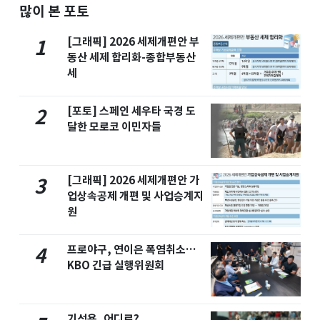
많이 본 포토
[그래픽] 2026 세제개편안 부
1
동산 세제 합리화-종합부동산
세
[포토] 스페인 세우타 국경 도
2
달한 모로코 이민자들
[그래픽] 2026 세제개편안 가
3
업상속공제 개편 및 사업승계지
원
프로야구, 연이은 폭염취소…
4
KBO 긴급 실행위원회
기성용, 어디로?