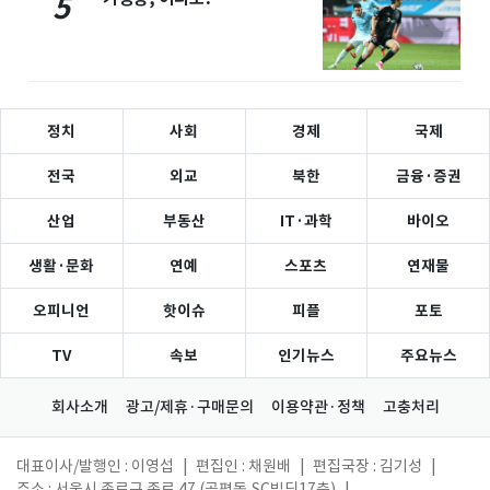
5
정치
사회
경제
국제
전국
외교
북한
금융·증권
산업
부동산
IT·과학
바이오
생활·문화
연예
스포츠
연재물
오피니언
핫이슈
피플
포토
TV
속보
인기뉴스
주요뉴스
회사소개
광고/제휴·구매문의
이용약관·정책
고충처리
대표이사/발행인 : 이영섭
|
편집인 : 채원배
|
편집국장 : 김기성
|
주소 : 서울시 종로구 종로 47 (공평동,SC빌딩17층)
|