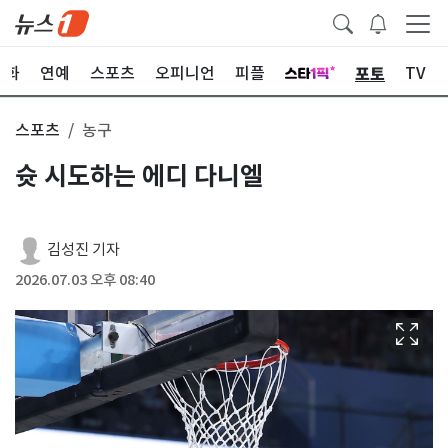
포토
문화
연예
스포츠
오피니언
피플
TV
스포츠
농구
슛 시도하는 에디 다니엘
김성진 기자
2026.07.03 오후 08:40