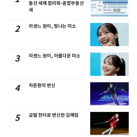
동산 세제 합리화-종합부동산
세
리센느 원이, 빛나는 미소
2
리센느 원이, 아름다운 미소
3
차준환의 변신
4
금발 헌터로 변신한 김예림
5