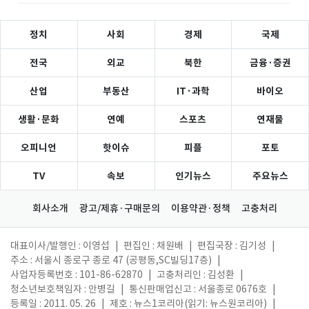
정치
사회
경제
국제
전국
외교
북한
금융·증권
산업
부동산
IT·과학
바이오
생활·문화
연예
스포츠
연재물
오피니언
핫이슈
피플
포토
TV
속보
인기뉴스
주요뉴스
회사소개
광고/제휴·구매문의
이용약관·정책
고충처리
대표이사/발행인 : 이영섭
|
편집인 : 채원배
|
편집국장 : 김기성
|
주소 : 서울시 종로구 종로 47 (공평동,SC빌딩17층)
|
사업자등록번호 : 101-86-62870
|
고충처리인 : 김성환
|
청소년보호책임자 : 안병길
|
통신판매업신고 : 서울종로 0676호
|
등록일 : 2011. 05. 26
|
제호 : 뉴스1코리아(읽기: 뉴스원코리아)
|