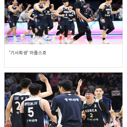
'기사회생' 마줄스호