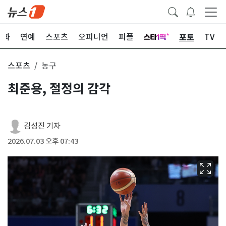
포토
문화
연예
스포츠
오피니언
피플
TV
스포츠
농구
최준용, 절정의 감각
김성진 기자
2026.07.03 오후 07:43