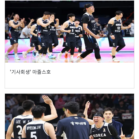
'기사회생' 마줄스호