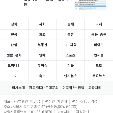
원
정치
사회
경제
국제
전국
외교
북한
금융·증권
산업
부동산
IT·과학
바이오
생활·문화
연예
스포츠
연재물
오피니언
핫이슈
피플
포토
TV
속보
인기뉴스
주요뉴스
회사소개
광고/제휴·구매문의
이용약관·정책
고충처리
대표이사/발행인 : 이영섭
|
편집인 : 채원배
|
편집국장 : 김기성
|
주소 : 서울시 종로구 종로 47 (공평동,SC빌딩17층)
|
사업자등록번호 : 101-86-62870
|
고충처리인 : 김성환
|