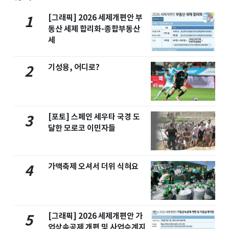
[그래픽] 2026 세제개편안 부
1
동산 세제 합리화-종합부동산
세
기성용, 어디로?
2
[포토] 스페인 세우타 국경 도
3
달한 모로코 이민자들
가맥축제 오셔서 더위 식혀요
4
[그래픽] 2026 세제개편안 가
5
업상속공제 개편 및 사업승계지