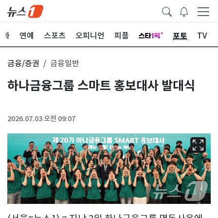
포토
문화
연예
스포츠
오피니언
피플
TV
금융/증권
금융일반
하나금융그룹 스마트 홍보대사 발대식
2026.07.03 오전 09:07