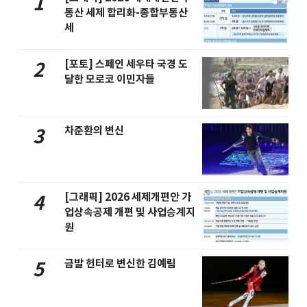
1
동산 세제 합리화-종합부동산
세
[포토] 스페인 세우타 국경 도
2
달한 모로코 이민자들
차준환의 변신
3
[그래픽] 2026 세제개편안 가
4
업상속공제 개편 및 사업승계지
원
금발 헌터로 변신한 김예림
5