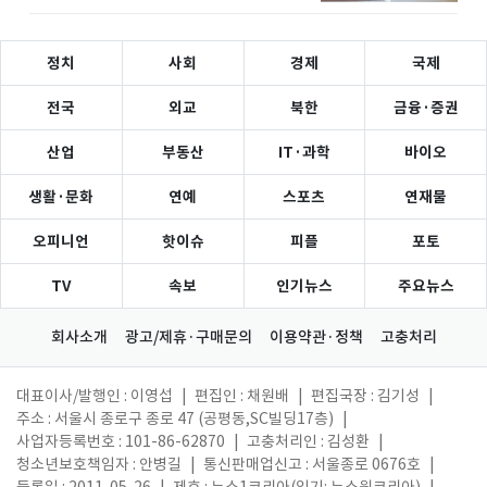
정치
사회
경제
국제
전국
외교
북한
금융·증권
산업
부동산
IT·과학
바이오
생활·문화
연예
스포츠
연재물
오피니언
핫이슈
피플
포토
TV
속보
인기뉴스
주요뉴스
회사소개
광고/제휴·구매문의
이용약관·정책
고충처리
대표이사/발행인 : 이영섭
|
편집인 : 채원배
|
편집국장 : 김기성
|
주소 : 서울시 종로구 종로 47 (공평동,SC빌딩17층)
|
사업자등록번호 : 101-86-62870
|
고충처리인 : 김성환
|
청소년보호책임자 : 안병길
|
통신판매업신고 : 서울종로 0676호
|
등록일 : 2011. 05. 26
|
제호 : 뉴스1코리아(읽기: 뉴스원코리아)
|