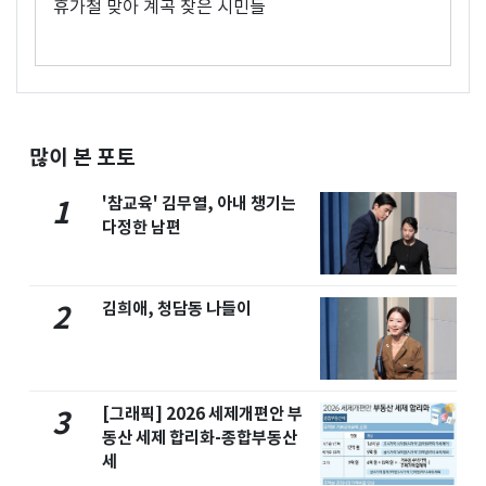
휴가철 맞아 계곡 찾은 시민들
많이 본 포토
'참교육' 김무열, 아내 챙기는
1
다정한 남편
김희애, 청담동 나들이
2
[그래픽] 2026 세제개편안 부
3
동산 세제 합리화-종합부동산
세