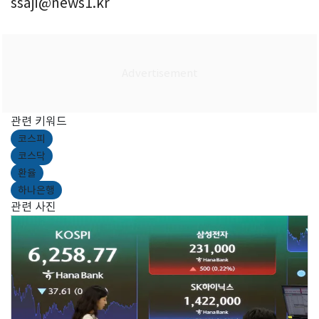
ssaji@news1.kr
관련 키워드
코스피
코스닥
환율
하나은행
관련 사진