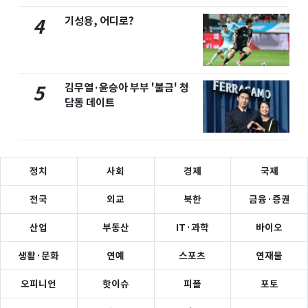
기성용, 어디로?
4
김무열·윤승아 부부 '불금' 청
5
담동 데이트
정치
사회
경제
국제
전국
외교
북한
금융·증권
산업
부동산
IT·과학
바이오
생활·문화
연예
스포츠
연재물
오피니언
핫이슈
피플
포토