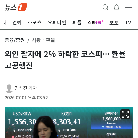
포토
문화
연예
스포츠
오피니언
피플
TV
금융/증권
시황ㆍ환율
외인 팔자에 2% 하락한 코스피… 환율
고공행진
김성진 기자
2026.07.01 오후 03:52