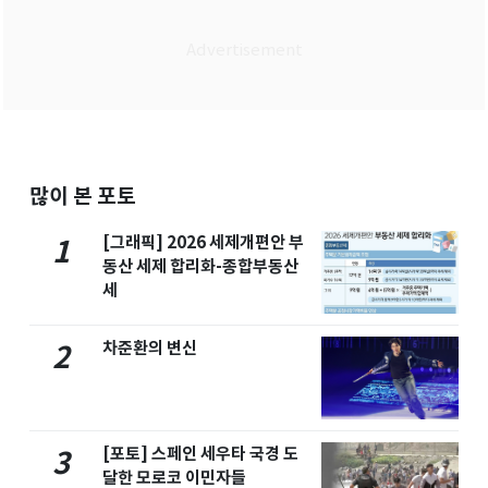
많이 본 포토
[그래픽] 2026 세제개편안 부
1
동산 세제 합리화-종합부동산
세
차준환의 변신
2
[포토] 스페인 세우타 국경 도
3
달한 모로코 이민자들