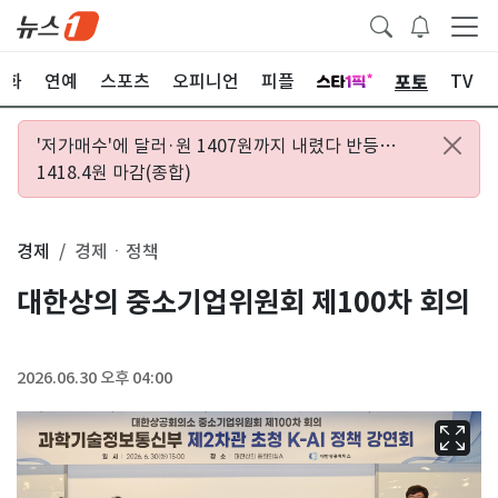
포토
문화
연예
스포츠
오피니언
피플
TV
'저가매수'에 달러·원 1407원까지 내렸다 반등…
1418.4원 마감(종합)
경제
경제ㆍ정책
대한상의 중소기업위원회 제100차 회의
2026.06.30 오후 04:00