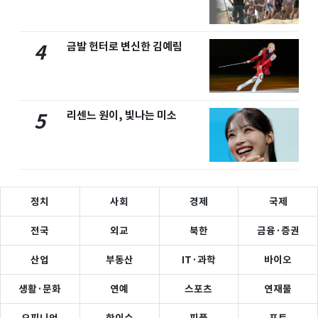
금발 헌터로 변신한 김예림
4
리센느 원이, 빛나는 미소
5
정치
사회
경제
국제
전국
외교
북한
금융·증권
산업
부동산
IT·과학
바이오
생활·문화
연예
스포츠
연재물
오피니언
핫이슈
피플
포토