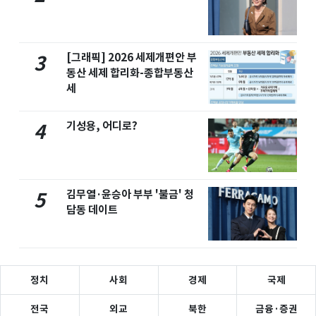
[그래픽] 2026 세제개편안 부
3
동산 세제 합리화-종합부동산
세
기성용, 어디로?
4
김무열·윤승아 부부 '불금' 청
5
담동 데이트
정치
사회
경제
국제
전국
외교
북한
금융·증권