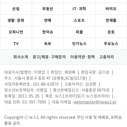
산업
부동산
IT·과학
바이오
생활·문화
연예
스포츠
연재물
오피니언
핫이슈
피플
포토
TV
속보
인기뉴스
주요뉴스
회사소개
광고/제휴·구매문의
이용약관·정책
고충처리
대표이사/발행인 : 이영섭
|
편집인 : 채원배
|
편집국장 : 김기성
|
주소 : 서울시 종로구 종로 47 (공평동,SC빌딩17층)
|
사업자등록번호 : 101-86-62870
|
고충처리인 : 김성환
|
청소년보호책임자 : 안병길
|
통신판매업신고 : 서울종로 0676호
|
등록일 : 2011. 05. 26
|
제호 : 뉴스1코리아(읽기: 뉴스원코리아)
|
대표 전화 : 02-397-7000
|
대표 이메일 :
webmaster@news1.kr
Copyright ⓒ 뉴스1. All rights reserved. 무단 사용 및 재배포, AI학습
활용 금지.