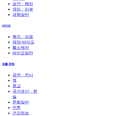
보안ㆍ해킹
게임ㆍ리뷰
과학일반
바이오
복지ㆍ의료
제약·바이오
헬스케어
바이오일반
생활·문화
공연ㆍ전시
책
종교
국가유산ㆍ학
술
문화일반
언론
건강정보