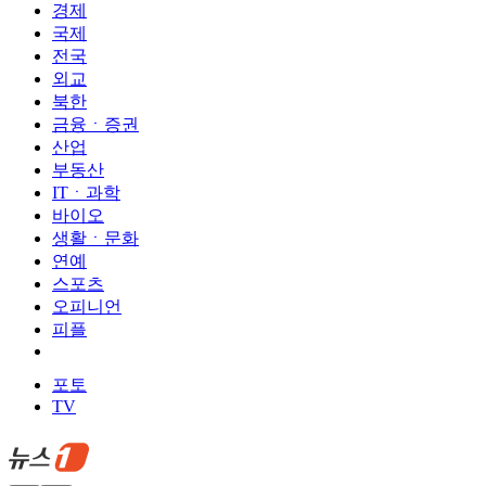
경제
국제
전국
외교
북한
금융ㆍ증권
산업
부동산
ITㆍ과학
바이오
생활ㆍ문화
연예
스포츠
오피니언
피플
포토
TV