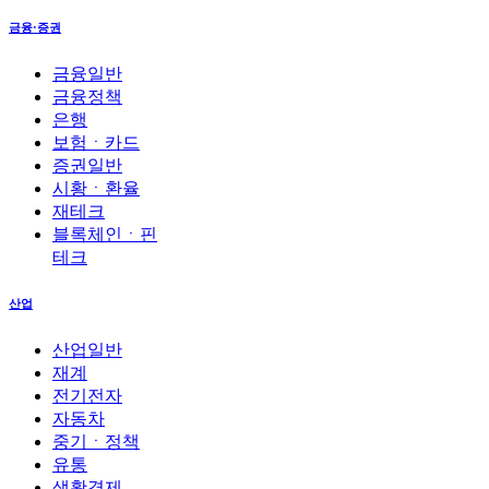
금융·증권
금융일반
금융정책
은행
보험ㆍ카드
증권일반
시황ㆍ환율
재테크
블록체인ㆍ핀
테크
산업
산업일반
재계
전기전자
자동차
중기ㆍ정책
유통
생활경제