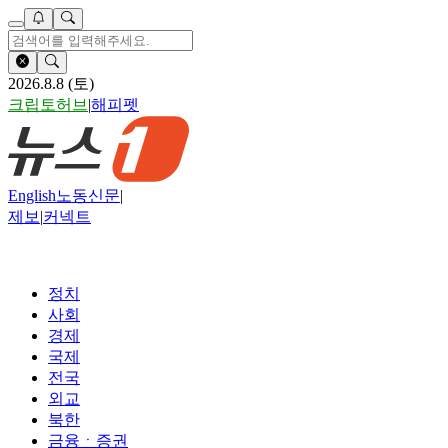
2026.8.8 (토)
크립토허브
|
해피펫
English
노동신문
|
제보
|
커넥트
정치
사회
경제
국제
전국
외교
북한
금융ㆍ증권