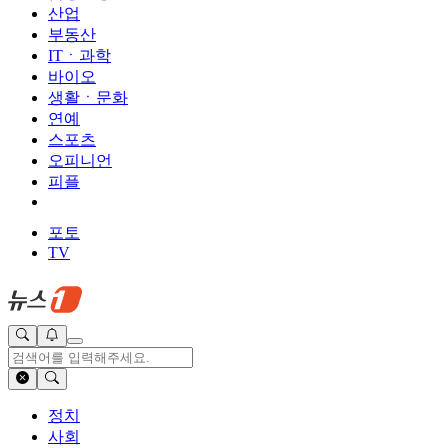
산업
부동산
ITㆍ과학
바이오
생활ㆍ문화
연예
스포츠
오피니언
피플
포토
TV
정치
사회