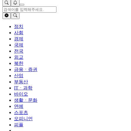
정치
사회
경제
국제
전국
외교
북한
금융ㆍ증권
산업
부동산
ITㆍ과학
바이오
생활ㆍ문화
연예
스포츠
오피니언
피플