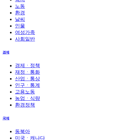
노동
환경
날씨
인물
여성가족
사회일반
경제
경제ㆍ정책
재정ㆍ통화
산업ㆍ통상
인구ㆍ통계
고용노동
농업ㆍ식량
환경정책
국제
동북아
미국ㆍ캐나다