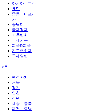
아시아ㆍ호주
유럽
중동ㆍ아프리
카
중남미
국제경제
기후변화
국제기구
피플&피플
지구촌화제
국제일반
전국
행정자치
서울
경기
인천
강원
세종ㆍ충북
대전ㆍ충남