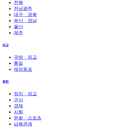
전북
전남광주
대구ㆍ경북
부산ㆍ경남
울산
제주
외교
국방ㆍ외교
통일
재외동포
북한
정치ㆍ외교
군사
경제
사회
문화ㆍ스포츠
남북관계