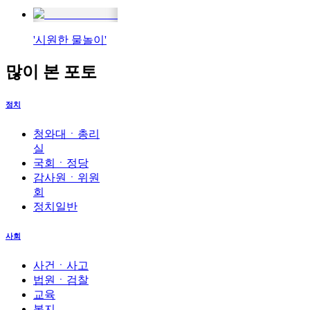
'시원한 물놀이'
많이 본 포토
정치
청와대ㆍ총리
실
국회ㆍ정당
감사원ㆍ위원
회
정치일반
사회
사건ㆍ사고
법원ㆍ검찰
교육
복지