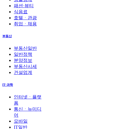
패션·뷰티
식음료
호텔ㆍ관광
취업ㆍ채용
부동산
부동산일반
일반정책
분양정보
부동산시세
건설업계
IT·과학
인터넷ㆍ플랫
폼
통신ㆍ뉴미디
어
모바일
IT일반