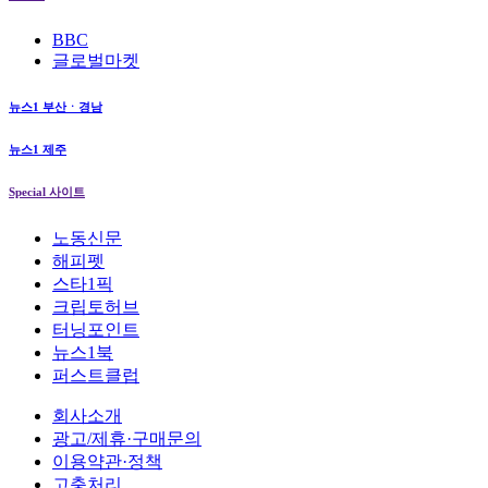
BBC
글로벌마켓
뉴스1 부산ㆍ경남
뉴스1 제주
Special 사이트
노동신문
해피펫
스타1픽
크립토허브
터닝포인트
뉴스1북
퍼스트클럽
회사소개
광고/제휴·구매문의
이용약관·정책
고충처리