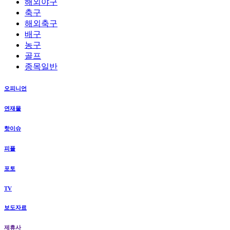
해외야구
축구
해외축구
배구
농구
골프
종목일반
오피니언
연재물
핫이슈
피플
포토
TV
보도자료
제휴사