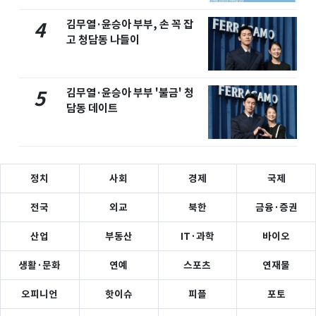
김무열·윤승아 부부, 손 꼭 잡
4
고 청담동 나들이
김무열·윤승아 부부 '불금' 청
5
담동 데이트
정치
사회
경제
국제
전국
외교
북한
금융·증권
산업
부동산
IT·과학
바이오
생활·문화
연예
스포츠
연재물
오피니언
핫이슈
피플
포토