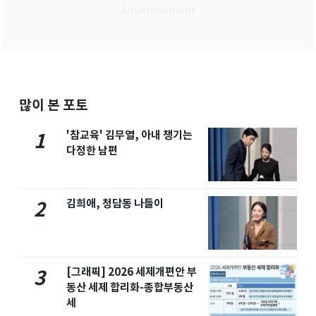
많이 본 포토
'참교육' 김무열, 아내 챙기는
1
다정한 남편
김희애, 청담동 나들이
2
[그래픽] 2026 세제개편안 부
3
동산 세제 합리화-종합부동산
세