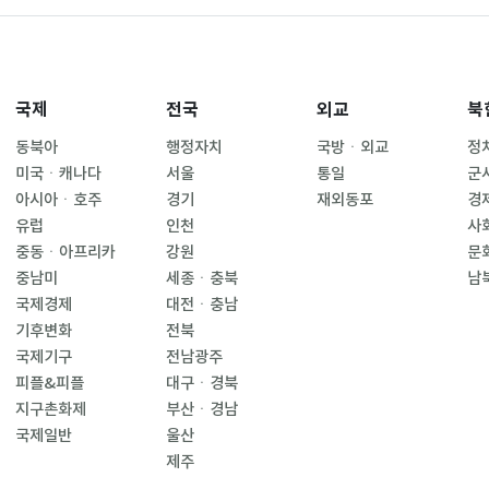
국제
전국
외교
북
동북아
행정자치
국방ㆍ외교
정
미국ㆍ캐나다
서울
통일
군
아시아ㆍ호주
경기
재외동포
경
유럽
인천
사
중동ㆍ아프리카
강원
문
중남미
세종ㆍ충북
남
국제경제
대전ㆍ충남
기후변화
전북
국제기구
전남광주
피플&피플
대구ㆍ경북
지구촌화제
부산ㆍ경남
국제일반
울산
제주