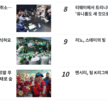
염취소…
티웨이에서 트리
8
'유니폼도 새 것으로
 식혀요
리노, 스테이의 빛
9
르말 푸
맨시티, 팀 K리그에
10
태로 숨