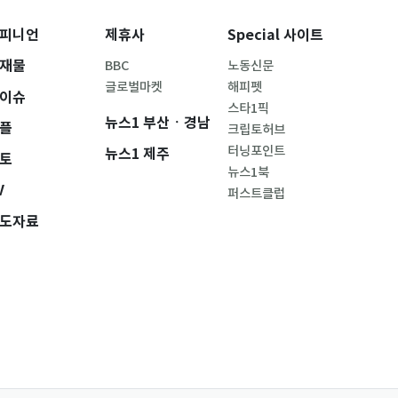
피니언
제휴사
Special 사이트
재물
BBC
노동신문
글로벌마켓
해피펫
이슈
스타1픽
뉴스1 부산ㆍ경남
플
크립토허브
터닝포인트
뉴스1 제주
토
뉴스1북
V
퍼스트클럽
도자료