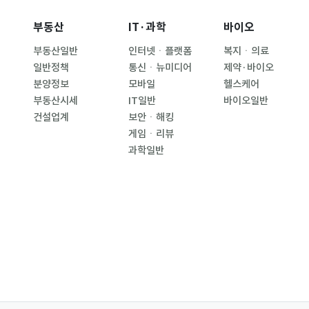
부동산
IT·과학
바이오
부동산일반
인터넷ㆍ플랫폼
복지ㆍ의료
일반정책
통신ㆍ뉴미디어
제약·바이오
분양정보
모바일
헬스케어
부동산시세
IT일반
바이오일반
건설업계
보안ㆍ해킹
게임ㆍ리뷰
과학일반