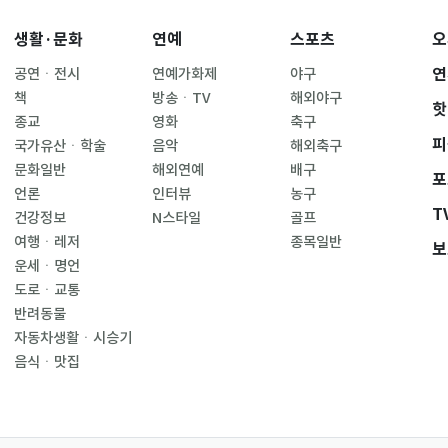
생활·문화
연예
스포츠
오
연
공연ㆍ전시
연예가화제
야구
책
방송ㆍTV
해외야구
핫
종교
영화
축구
피
국가유산ㆍ학술
음악
해외축구
문화일반
해외연예
배구
포
언론
인터뷰
농구
T
건강정보
N스타일
골프
여행ㆍ레저
종목일반
보
운세ㆍ명언
도로ㆍ교통
반려동물
자동차생활ㆍ시승기
음식ㆍ맛집