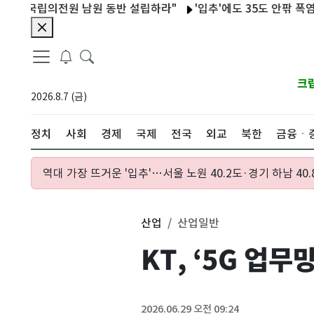
립의전원 남원 동반 설립하라"
'입추'에도 35도 안팎 폭염…'38
크
2026.8.7 (금)
정치
사회
경제
국제
전국
외교
북한
금융ㆍ
역대 가장 뜨거운 '입추'…서울 노원 40.2도·경기 하남 40.
산업
산업일반
KT, ‘5G 업
2026.06.29 오전 09:24