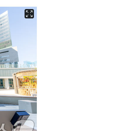
서울
36
℃
부산
33
℃
대구
37
℃
인천
37
℃
광주
37
℃
대전
36
℃
울산
32
℃
강릉
30
℃
제주
30
℃