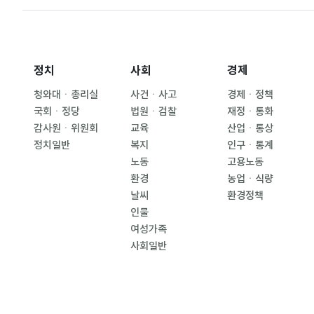
정치
사회
경제
청와대ㆍ총리실
사건ㆍ사고
경제ㆍ정책
국회ㆍ정당
법원ㆍ검찰
재정ㆍ통화
감사원ㆍ위원회
교육
산업ㆍ통상
정치일반
복지
인구ㆍ통계
노동
고용노동
환경
농업ㆍ식량
날씨
환경정책
인물
여성가족
사회일반