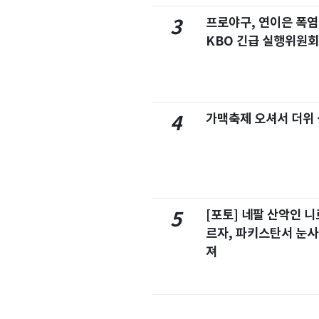
프로야구, 연이은 폭
3
KBO 긴급 실행위원회
가맥축제 오셔서 더위
4
[포토] 네팔 산악인 니
5
르자, 파키스탄서 눈사
져