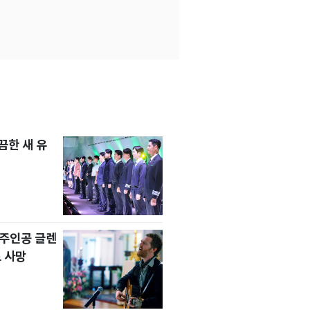
한 새 유
' 주인공 글렌
 사망