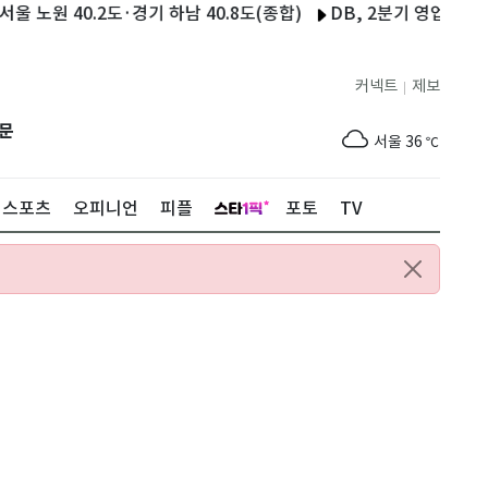
 40.2도·경기 하남 40.8도(종합)
DB, 2분기 영업이익 129억
커넥트
제보
|
제주
30
℃
문
서울
36
℃
부산
33
℃
스포츠
오피니언
피플
포토
TV
대구
37
℃
인천
37
℃
광주
37
℃
대전
36
℃
울산
32
℃
강릉
30
℃
제주
30
℃