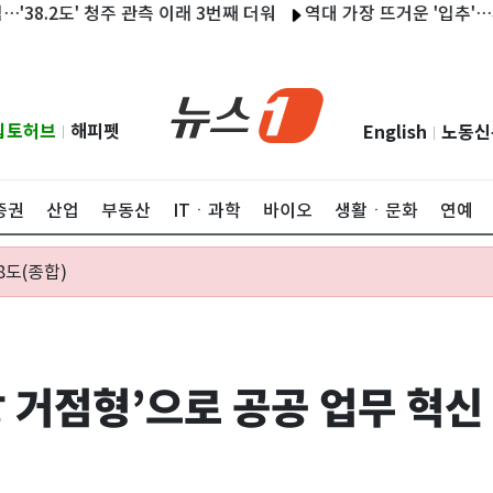
.2도' 청주 관측 이래 3번째 더워
역대 가장 뜨거운 '입추'…서울 노원
립토허브
해피펫
English
노동신
|
|
증권
산업
부동산
ITㆍ과학
바이오
생활ㆍ문화
연예
8도(종합)
무망 거점형’으로 공공 업무 혁신