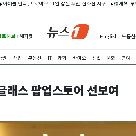
민니, 프로야구 11일 잠실 두산-한화전 시구
檢개혁·부동산 뒷수
립토허브
해피펫
English
노동신
|
|
증권
산업
부동산
ITㆍ과학
바이오
생활ㆍ문화
연예
글래스 팝업스토어 선보여