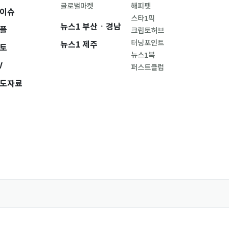
글로벌마켓
해피펫
이슈
스타1픽
뉴스1 부산ㆍ경남
플
크립토허브
터닝포인트
뉴스1 제주
토
뉴스1북
V
퍼스트클럽
도자료