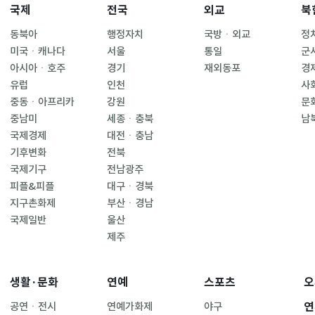
국제
전국
외교
북
동북아
행정자치
국방ㆍ외교
정
미국ㆍ캐나다
서울
통일
군
아시아ㆍ호주
경기
재외동포
경
유럽
인천
사
중동ㆍ아프리카
강원
문
중남미
세종ㆍ충북
남
국제경제
대전ㆍ충남
기후변화
전북
국제기구
전남광주
피플&피플
대구ㆍ경북
지구촌화제
부산ㆍ경남
국제일반
울산
제주
생활·문화
연예
스포츠
오
연
공연ㆍ전시
연예가화제
야구