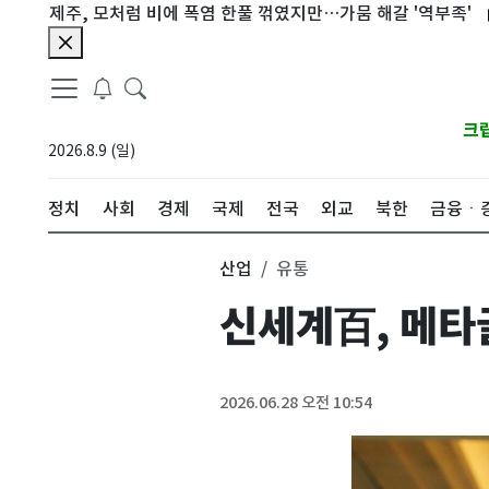
주, 모처럼 비에 폭염 한풀 꺾였지만…가뭄 해갈 '역부족'
아이들 
크
2026.8.9 (일)
정치
사회
경제
국제
전국
외교
북한
금융ㆍ
산업
유통
신세계百, 메타
2026.06.28 오전 10:54