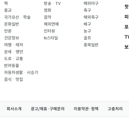
책
방송ㆍTV
해외야구
핫
종교
영화
축구
피
국가유산ㆍ학술
음악
해외축구
문화일반
해외연예
배구
포
언론
인터뷰
농구
T
건강정보
N스타일
골프
여행ㆍ레저
종목일반
보
운세ㆍ명언
도로ㆍ교통
반려동물
자동차생활ㆍ시승기
음식ㆍ맛집
회사소개
광고/제휴·구매문의
이용약관·정책
고충처리