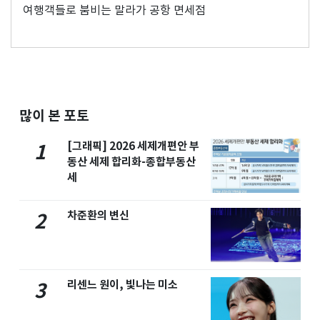
여행객들로 붐비는 말라가 공항 면세점
많이 본 포토
[그래픽] 2026 세제개편안 부
1
동산 세제 합리화-종합부동산
세
차준환의 변신
2
리센느 원이, 빛나는 미소
3