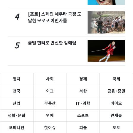
[포토] 스페인 세우타 국경 도
4
달한 모로코 이민자들
금발 헌터로 변신한 김예림
5
정치
사회
경제
국제
전국
외교
북한
금융·증권
산업
부동산
IT·과학
바이오
생활·문화
연예
스포츠
연재물
오피니언
핫이슈
피플
포토