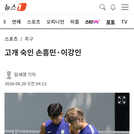
포토
문화
연예
스포츠
오피니언
피플
TV
스포츠
축구
고개 숙인 손흥민·이강인
임세영 기자
2026.06.28 오전 04:12