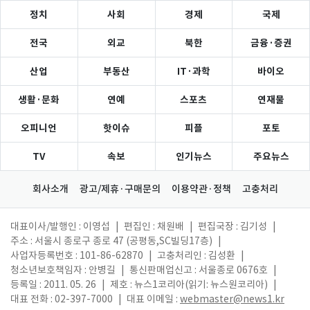
정치
사회
경제
국제
전국
외교
북한
금융·증권
산업
부동산
IT·과학
바이오
생활·문화
연예
스포츠
연재물
오피니언
핫이슈
피플
포토
TV
속보
인기뉴스
주요뉴스
회사소개
광고/제휴·구매문의
이용약관·정책
고충처리
대표이사/발행인 : 이영섭
|
편집인 : 채원배
|
편집국장 : 김기성
|
주소 : 서울시 종로구 종로 47 (공평동,SC빌딩17층)
|
사업자등록번호 : 101-86-62870
|
고충처리인 : 김성환
|
청소년보호책임자 : 안병길
|
통신판매업신고 : 서울종로 0676호
|
등록일 : 2011. 05. 26
|
제호 : 뉴스1코리아(읽기: 뉴스원코리아)
|
대표 전화 : 02-397-7000
|
대표 이메일 :
webmaster@news1.kr