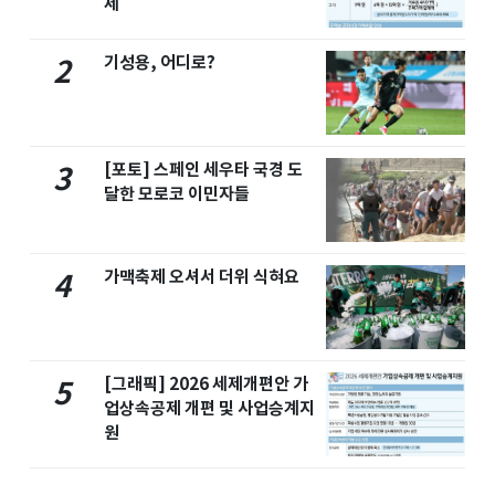
세
기성용, 어디로?
2
[포토] 스페인 세우타 국경 도
3
달한 모로코 이민자들
가맥축제 오셔서 더위 식혀요
4
[그래픽] 2026 세제개편안 가
5
업상속공제 개편 및 사업승계지
원