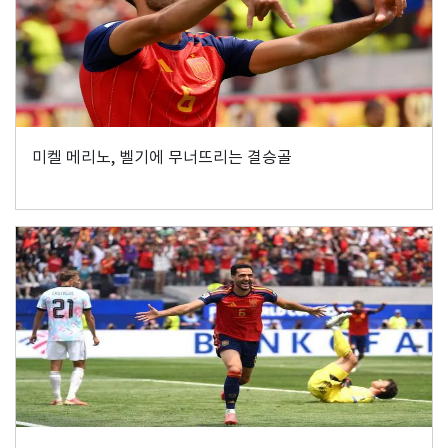
미켈 메리노, 벨기에 무너뜨리는 결승골