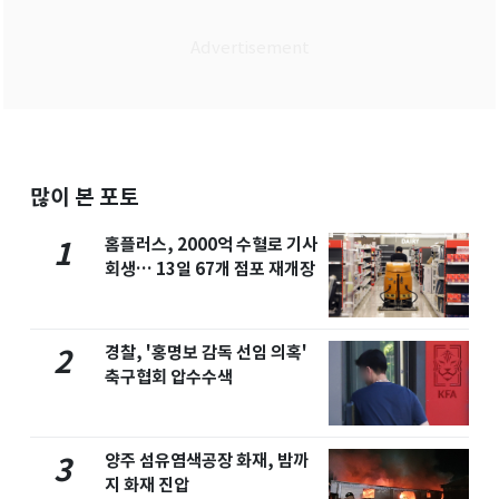
많이 본 포토
홈플러스, 2000억 수혈로 기사
1
회생… 13일 67개 점포 재개장
경찰, '홍명보 감독 선임 의혹'
2
축구협회 압수수색
양주 섬유염색공장 화재, 밤까
3
지 화재 진압