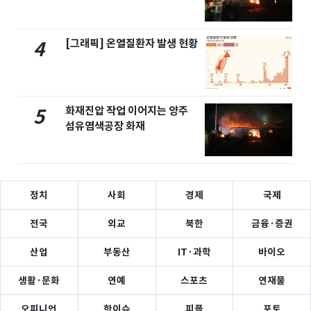
[그래픽] 온열질환자 발생 현황
4
화재진압 작업 이어지는 양주
5
섬유염색공장 화재
정치
사회
경제
국제
전국
외교
북한
금융·증권
산업
부동산
IT·과학
바이오
생활·문화
연예
스포츠
연재물
오피니언
핫이슈
피플
포토