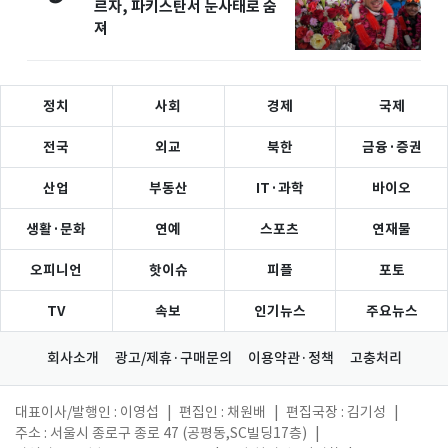
르자, 파키스탄서 눈사태로 숨
져
정치
사회
경제
국제
전국
외교
북한
금융·증권
산업
부동산
IT·과학
바이오
생활·문화
연예
스포츠
연재물
오피니언
핫이슈
피플
포토
TV
속보
인기뉴스
주요뉴스
회사소개
광고/제휴·구매문의
이용약관·정책
고충처리
대표이사/발행인 : 이영섭
|
편집인 : 채원배
|
편집국장 : 김기성
|
주소 : 서울시 종로구 종로 47 (공평동,SC빌딩17층)
|