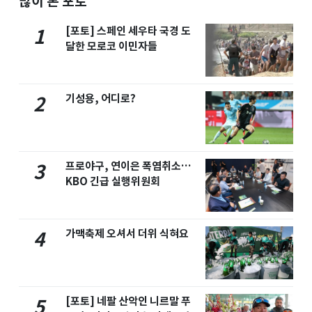
많이 본 포토
[포토] 스페인 세우타 국경 도
1
달한 모로코 이민자들
기성용, 어디로?
2
프로야구, 연이은 폭염취소…
3
KBO 긴급 실행위원회
가맥축제 오셔서 더위 식혀요
4
[포토] 네팔 산악인 니르말 푸
5