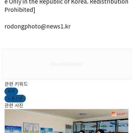
e Only in the Republic of Korea. Redistribution
Prohibited]
rodongphoto@news1.kr
관련 키워드
북한
노동신문
관련 사진